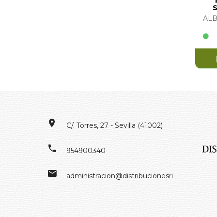
S
ALB
C/. Torres, 27 - Sevilla (41002)
954900340
administracion@distribucionesrivero.es