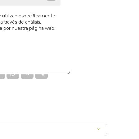
e utilizan específicamente
a través de análisis,
ga por nuestra página web.
la cesta
58