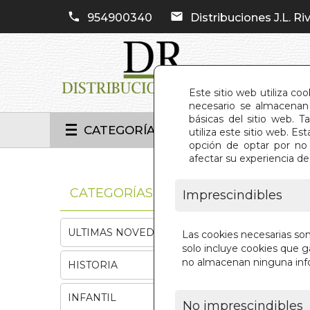
954900340
Distribuciones J.L. Riv
Este sitio web utiliza co
necesario se almacenan 
básicas del sitio web. 
CATEGORÍAS
utiliza este sitio web. 
opción de optar por no 
afectar su experiencia d
INIC
CATEGORÍAS
Imprescindibles
ULTIMAS NOVEDADES
Las cookies necesarias so
solo incluye cookies que ga
no almacenan ninguna inf
HISTORIA
INFANTIL
No imprescindibles