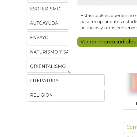
ESOTERISMO
Estas cookies pueden no se
para recopilar datos estadís
AUTOAYUDA
anuncios y otros contenido
ENSAYO
Ver no imprescindibles
NATURISMO Y SALUD
ORIENTALISMO
LITERATURA
RELIGION
Con