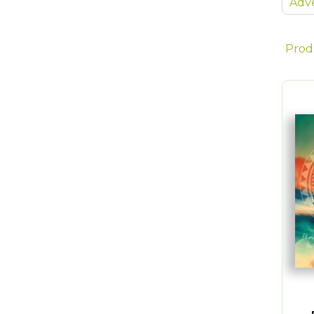
Adve
Prod