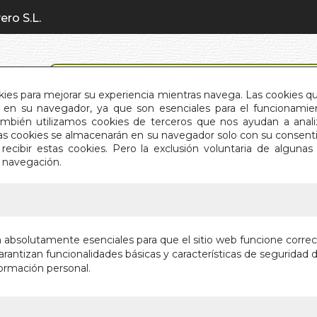
ero S.L.
BÚSQUEDA AVANZADA
okies para mejorar su experiencia mientras navega. Las cookies q
en su navegador, ya que son esenciales para el funcionamient
También utilizamos cookies de terceros que nos ayudan a an
INICIO
QUIÉNES SOMOS
C
Estas cookies se almacenarán en su navegador solo con su consent
recibir estas cookies. Pero la exclusión voluntaria de alguna
e navegación.
IO
>
DE LA LUNA ROJA A LA LUNA OSCURA
DE LA L
n absolutamente esenciales para que el sitio web funcione corre
OSCURA
rantizan funcionalidades básicas y características de seguridad d
ormación personal.
EL VIAJE ESP
Autor:
MIRANDA
Editorial:
GAIA