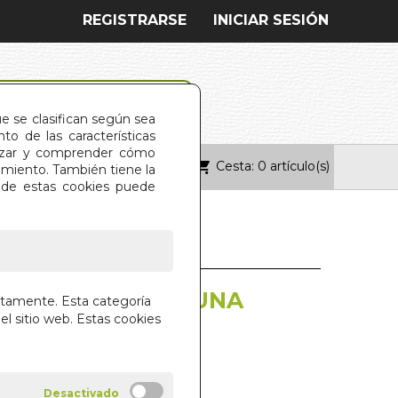
REGISTRARSE
INICIAR SESIÓN
ue se clasifican según sea
o de las características
alizar y comprender cómo
Cesta: 0 artículo(s)
ONTACTO
imiento. También tiene la
s de estas cookies puede
UNA ROJA A LA LUNA
ctamente. Esta categoría
el sitio web. Estas cookies
IRITUAL DE LA MENOPAUSIA
 GRAY