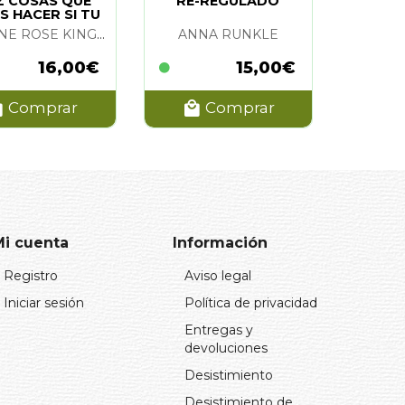
Z COSAS QUE
RE-REGULADO
S HACER SI TU
 SE DERRUMBA,
DAPHNE ROSE KINGMA
ANNA RUNKLE
LAS
16,00€
15,00€
Comprar
Comprar
Mi cuenta
Información
Registro
Aviso legal
Iniciar sesión
Política de privacidad
Entregas y
devoluciones
Desistimiento
Desistimiento de