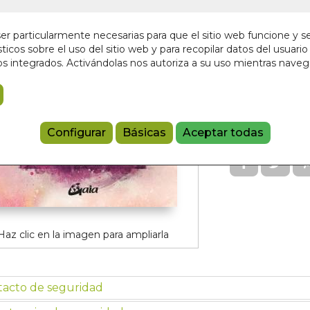
En stock
r particularmente necesarias para que el sitio web funcione y s
18,00 €
ticos sobre el uso del sitio web y para recopilar datos del usuario 
s integrados. Activándolas nos autoriza a su uso mientras nave
Añadir a 
97884110809
Configurar
Básicas
Aceptar todas
Haz clic en la imagen para ampliarla
tacto de seguridad