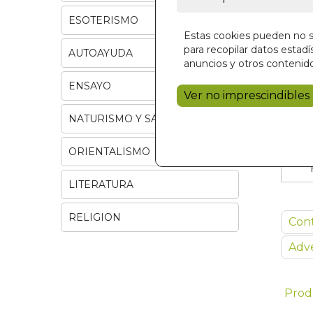
ESOTERISMO
Estas cookies pueden no se
para recopilar datos estadís
AUTOAYUDA
anuncios y otros contenido
ENSAYO
Ver no imprescindibles
NATURISMO Y SALUD
ORIENTALISMO
LITERATURA
RELIGION
Con
Adve
Prod