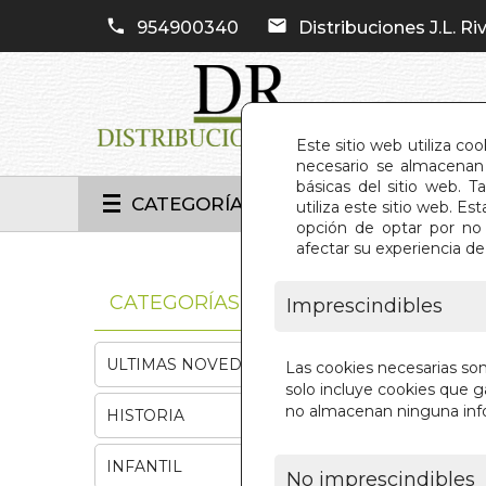
954900340
Distribuciones J.L. Riv
Este sitio web utiliza co
necesario se almacenan 
básicas del sitio web. 
CATEGORÍAS
utiliza este sitio web. 
opción de optar por no 
afectar su experiencia d
INIC
CATEGORÍAS
Imprescindibles
ULTIMAS NOVEDADES
Las cookies necesarias so
solo incluye cookies que ga
no almacenan ninguna inf
HISTORIA
INFANTIL
No imprescindibles