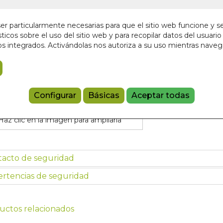
En stock
15,00 €
r particularmente necesarias para que el sitio web funcione y s
ticos sobre el uso del sitio web y para recopilar datos del usuario 
s integrados. Activándolas nos autoriza a su uso mientras nave
Añadir a 
9788494250
Configurar
Básicas
Aceptar todas
Haz clic en la imagen para ampliarla
tacto de seguridad
rtencias de seguridad
uctos relacionados