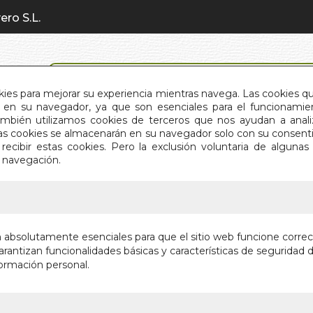
ero S.L.
BÚSQUEDA AVANZADA
okies para mejorar su experiencia mientras navega. Las cookies q
en su navegador, ya que son esenciales para el funcionamient
También utilizamos cookies de terceros que nos ayudan a an
INICIO
QUIÉNES SOMOS
C
Estas cookies se almacenarán en su navegador solo con su consent
recibir estas cookies. Pero la exclusión voluntaria de alguna
e navegación.
IO
>
DAMA DE MIS SUEÑOS. LA
DAMA DE
n absolutamente esenciales para que el sitio web funcione corre
rantizan funcionalidades básicas y características de seguridad d
VIDA Y AMORE
ormación personal.
Autor:
GUILLER
Editorial:
FAJARD