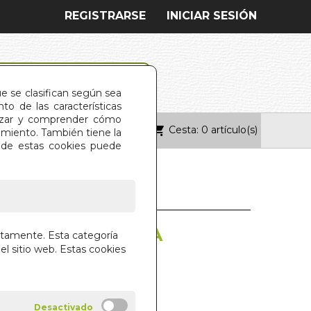
REGISTRARSE
INICIAR SESIÓN
ue se clasifican según sea
o de las características
alizar y comprender cómo
Cesta: 0 artículo(s)
ONTACTO
imiento. También tiene la
s de estas cookies puede
 MIS SUEÑOS. LA
ctamente. Esta categoría
el sitio web. Estas cookies
S DEL CONDE DE SALINAS
MO ROCAFORT
O EL BRAVO S.L.