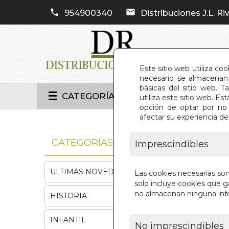
954900340
Distribuciones J.L. Riv
Este sitio web utiliza co
necesario se almacenan 
básicas del sitio web. 
CATEGORÍAS
utiliza este sitio web. 
opción de optar por no 
afectar su experiencia d
INIC
CATEGORÍAS
Imprescindibles
ULTIMAS NOVEDADES
Las cookies necesarias so
solo incluye cookies que ga
no almacenan ninguna inf
HISTORIA
INFANTIL
No imprescindibles