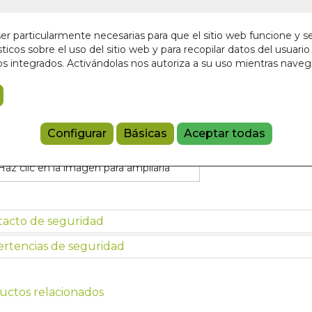
9,00 €
r particularmente necesarias para que el sitio web funcione y s
ticos sobre el uso del sitio web y para recopilar datos del usuario 
Añadir a 
s integrados. Activándolas nos autoriza a su uso mientras nave
9788498277
Configurar
Básicas
Aceptar todas
Haz clic en la imagen para ampliarla
tacto de seguridad
rtencias de seguridad
uctos relacionados