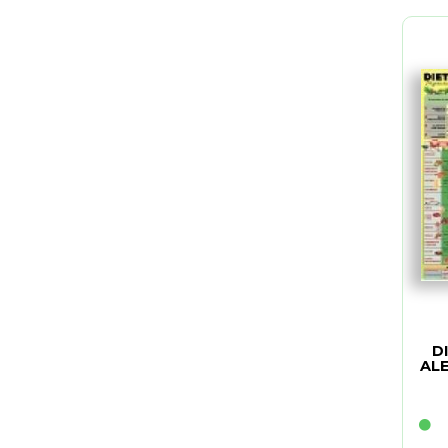
D
ALE