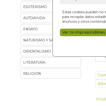
ESOTERISMO
Estas cookies pueden no se
para recopilar datos estadís
AUTOAYUDA
anuncios y otros contenido
ENSAYO
Ver no imprescindibles
NATURISMO Y SALUD
ORIENTALISMO
LITERATURA
RELIGION
Con
Adve
Prod