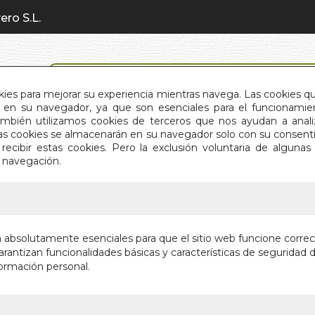
ero S.L.
BÚSQUEDA AVANZADA
okies para mejorar su experiencia mientras navega. Las cookies q
en su navegador, ya que son esenciales para el funcionamient
También utilizamos cookies de terceros que nos ayudan a an
INICIO
QUIÉNES SOMOS
C
Estas cookies se almacenarán en su navegador solo con su consent
recibir estas cookies. Pero la exclusión voluntaria de alguna
e navegación.
IO
>
CURACION CON ENZIMAS
CURACI
n absolutamente esenciales para que el sitio web funcione corre
rantizan funcionalidades básicas y características de seguridad d
Autor:
VV.AA.
ormación personal.
Editorial:
EDITOR
En stock