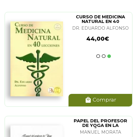
CURSO DE MEDICINA
NATURAL EN 40
LECCIONES
DR. EDUARDO ALFONSO
44,00€
Comprar
PAPEL DEL PROFESOR
DE YOGA EN LA
ENSEÑANZA. EL
MANUEL MORATA