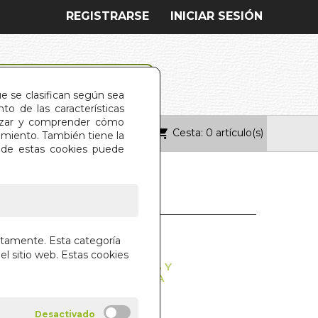
REGISTRARSE
INICIAR SESIÓN
ue se clasifican según sea
o de las características
alizar y comprender cómo
Cesta: 0 artículo(s)
ONTACTO
imiento. También tiene la
s de estas cookies puede
S ZEN
ctamente. Esta categoría
el sitio web. Estas cookies
FLORES Y OTRAS HISTORIAS Y
QUE TE CAMBIARAN LA VIDA