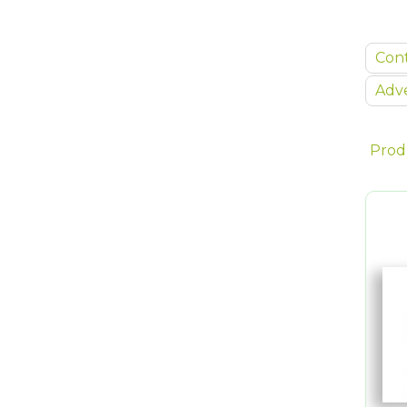
Con
Adve
Prod