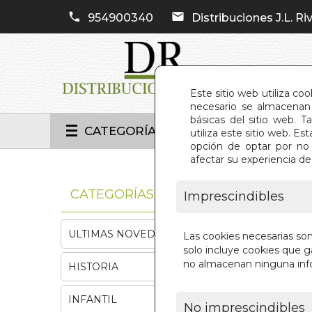
954900340
Distribuciones J.L. Riv
Este sitio web utiliza co
necesario se almacenan 
básicas del sitio web. 
CATEGORÍAS
utiliza este sitio web. 
opción de optar por no 
afectar su experiencia d
INIC
CATEGORÍAS
Imprescindibles
ULTIMAS NOVEDADES
Las cookies necesarias so
solo incluye cookies que ga
no almacenan ninguna inf
HISTORIA
INFANTIL
No imprescindibles