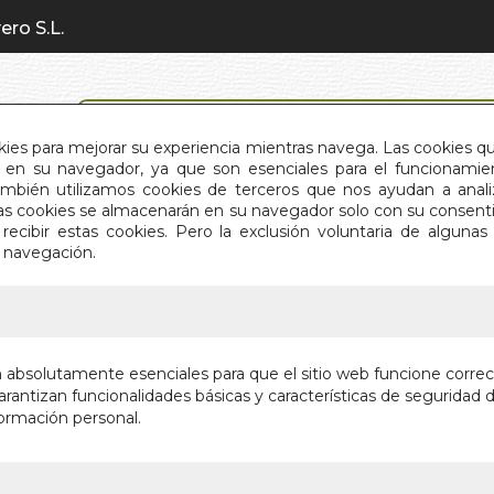
ero S.L.
BÚSQUEDA AVANZADA
okies para mejorar su experiencia mientras navega. Las cookies q
en su navegador, ya que son esenciales para el funcionamient
También utilizamos cookies de terceros que nos ayudan a an
INICIO
QUIÉNES SOMOS
C
Estas cookies se almacenarán en su navegador solo con su consent
recibir estas cookies. Pero la exclusión voluntaria de alguna
e navegación.
IO
>
CUENTOS ZEN
CUENTO
n absolutamente esenciales para que el sitio web funcione corre
rantizan funcionalidades básicas y características de seguridad d
Y LLOVIERON 
ormación personal.
ENSEÑANZAS 
Autor:
OSHO
Editorial:
GAIA