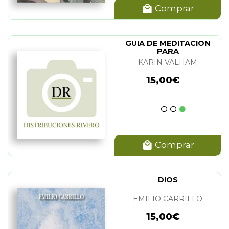
Comprar
GUIA DE MEDITACION
PARA
PRINCIPIANTES(N.EDIC)
KARIN VALHAM
15,00€
Comprar
DIOS
EMILIO CARRILLO
15,00€