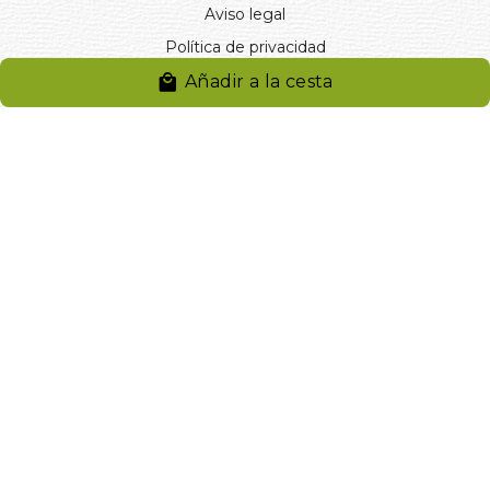
Aviso legal
Política de privacidad
Entregas y devoluciones
Añadir a la cesta
Desistimiento
Desistimiento de compra
Reclamaciones
Cookies
Gestionar cookies
© 2024. Distribuciones J.L. Rivero S.L.. Desarrollado por
Arminet
Software&web