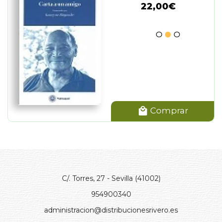
22,00€
Comprar
C/. Torres, 27 - Sevilla (41002)
954900340
administracion@distribucionesrivero.es