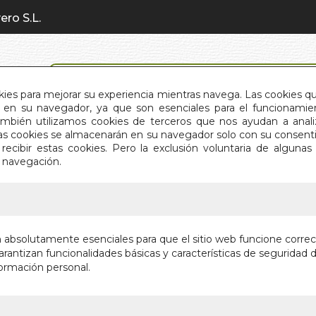
ero S.L.
BÚSQUEDA AVANZADA
okies para mejorar su experiencia mientras navega. Las cookies q
en su navegador, ya que son esenciales para el funcionamient
También utilizamos cookies de terceros que nos ayudan a an
INICIO
QUIÉNES SOMOS
C
Estas cookies se almacenarán en su navegador solo con su consent
recibir estas cookies. Pero la exclusión voluntaria de alguna
e navegación.
IO
>
CRONICAS DEL VICIO
CRONICA
n absolutamente esenciales para que el sitio web funcione corre
rantizan funcionalidades básicas y características de seguridad d
NARRATIVA
ormación personal.
Autor:
ALONDR
Editorial:
DOCE 