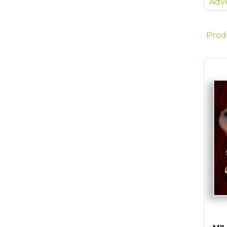
Adve
Prod