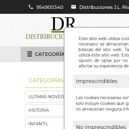
954900340
Distribuciones J.L. Riv
Este sitio web utiliza co
necesario se almacenan 
básicas del sitio web. 
CATEGORÍAS
utiliza este sitio web. 
opción de optar por no 
afectar su experiencia d
INIC
CATEGORÍAS
Imprescindibles
ULTIMAS NOVEDADES
Las cookies necesarias so
solo incluye cookies que ga
no almacenan ninguna inf
HISTORIA
INFANTIL
No imprescindibles