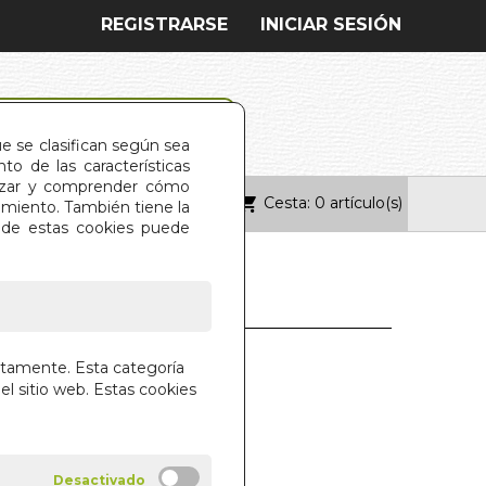
REGISTRARSE
INICIAR SESIÓN
ue se clasifican según sea
o de las características
alizar y comprender cómo
Cesta: 0 artículo(s)
ONTACTO
imiento. También tiene la
s de estas cookies puede
S DEL VICIO
ctamente. Esta categoría
el sitio web. Estas cookies
A BADANO GAONA
CALLES