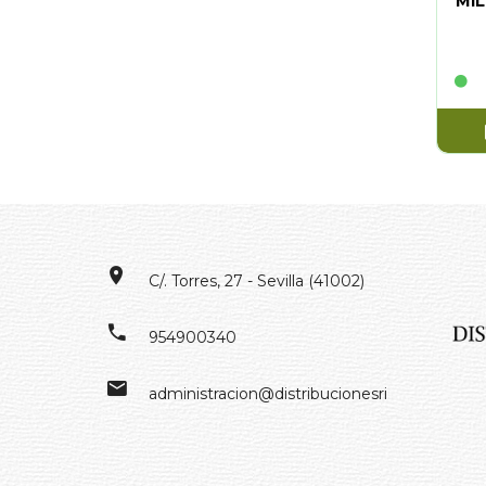
MIL
C/. Torres, 27 - Sevilla (41002)
954900340
administracion@distribucionesrivero.es