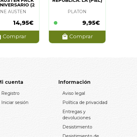
 AUSTEN PACK
REPUBLICA. LA (PIEL)
NIVERSARIO (2
TOMOS)
ANE AUSTEN
PLATON
14,95€
9,95€
Comprar
Comprar
Mi cuenta
Información
Registro
Aviso legal
Iniciar sesión
Política de privacidad
Entregas y
devoluciones
Desistimiento
Desistimiento de