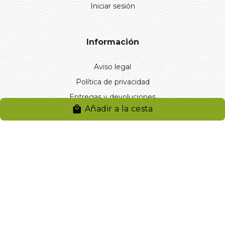
Iniciar sesión
Información
Aviso legal
Política de privacidad
Entregas y devoluciones
Añadir a la cesta
Desistimiento
Desistimiento de compra
Reclamaciones
Cookies
Gestionar cookies