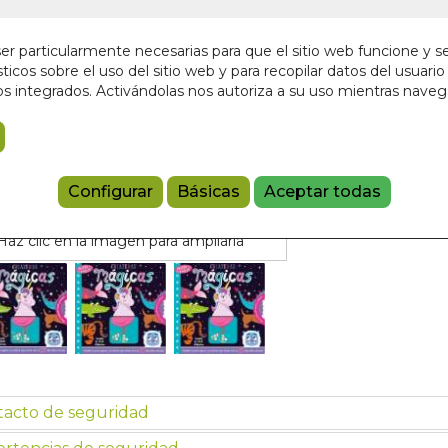
En stock
7,95 €
r particularmente necesarias para que el sitio web funcione y s
ticos sobre el uso del sitio web y para recopilar datos del usuario 
s integrados. Activándolas nos autoriza a su uso mientras nave
Añadir a 
9788497862
Configurar
Básicas
Aceptar todas
Haz clic en la imagen para ampliarla
tacto de seguridad