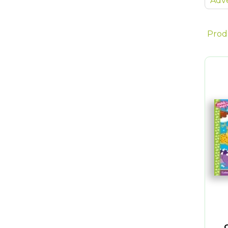
Adve
Prod