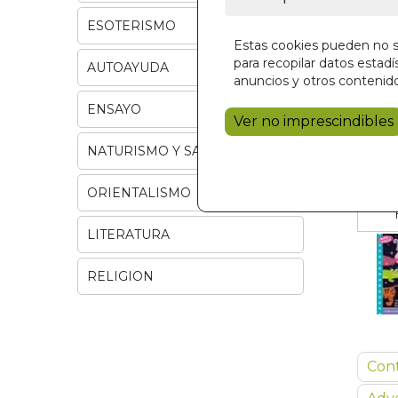
ESOTERISMO
Estas cookies pueden no se
para recopilar datos estadís
AUTOAYUDA
anuncios y otros contenido
ENSAYO
Ver no imprescindibles
NATURISMO Y SALUD
ORIENTALISMO
LITERATURA
RELIGION
Con