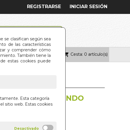
REGISTRARSE
INICIAR SESIÓN
ue se clasifican según sea
o de las características
alizar y comprender cómo
Cesta: 0 artículo(s)
ONTACTO
imiento. También tiene la
s de estas cookies puede
RAS MAGICAS (MUNDO
ctamente. Esta categoría
)
el sitio web. Estas cookies
 LIBROS S.A.