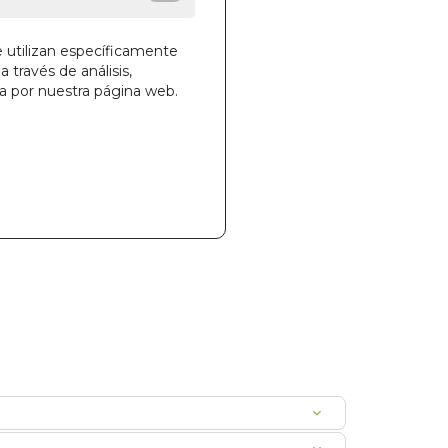
e utilizan específicamente
a través de análisis,
ga por nuestra página web.
la cesta
882