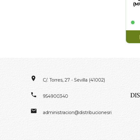
(M
C/. Torres, 27 - Sevilla (41002)
954900340
administracion@distribucionesrivero.es