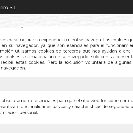
ero S.L.
BÚSQUEDA AVANZADA
okies para mejorar su experiencia mientras navega. Las cookies q
en su navegador, ya que son esenciales para el funcionamient
También utilizamos cookies de terceros que nos ayudan a an
INICIO
QUIÉNES SOMOS
C
Estas cookies se almacenarán en su navegador solo con su consent
recibir estas cookies. Pero la exclusión voluntaria de alguna
e navegación.
IO
>
CRIATURAS MAGICAS (MUNDO MAGICO)
CRIATU
n absolutamente esenciales para que el sitio web funcione corre
MAGICO
rantizan funcionalidades básicas y características de seguridad d
ormación personal.
Autor:
VV.AA.
Editorial:
EDIMAT