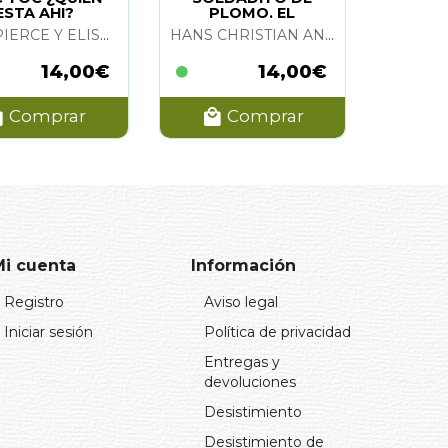
ESTA AHI?
PLOMO. EL
NICK PIERCE Y ELISSAMBURA
HANS CHRISTIAN ANDERSEN
14,00€
14,00€
Comprar
Comprar
Mi cuenta
Información
Registro
Aviso legal
Iniciar sesión
Política de privacidad
Entregas y
devoluciones
Desistimiento
Desistimiento de