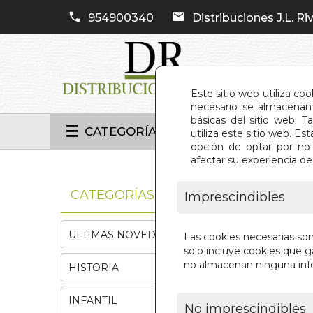
954900340
Distribuciones J.L. Riv
Este sitio web utiliza co
necesario se almacenan 
básicas del sitio web. 
CATEGORÍAS
utiliza este sitio web. 
opción de optar por no 
afectar su experiencia d
INIC
CATEGORÍAS
Imprescindibles
ULTIMAS NOVEDADES
Las cookies necesarias so
solo incluye cookies que ga
no almacenan ninguna inf
HISTORIA
INFANTIL
No imprescindibles