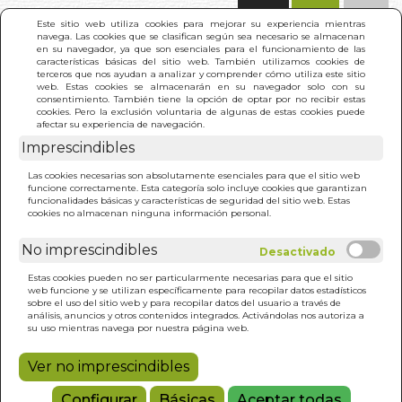
(0)
Este sitio web utiliza cookies para mejorar su experiencia mientras
navega. Las cookies que se clasifican según sea necesario se almacenan
en su navegador, ya que son esenciales para el funcionamiento de las
características básicas del sitio web. También utilizamos cookies de
terceros que nos ayudan a analizar y comprender cómo utiliza este sitio
web. Estas cookies se almacenarán en su navegador solo con su
consentimiento. También tiene la opción de optar por no recibir estas
cookies. Pero la exclusión voluntaria de algunas de estas cookies puede
afectar su experiencia de navegación.
Imprescindibles
INICIO
>
COSER Y CANTAR.35 IDEAS CON
Las cookies necesarias son absolutamente esenciales para que el sitio web
APLICACIONES,BORDADOS...
funcione correctamente. Esta categoría solo incluye cookies que garantizan
funcionalidades básicas y características de seguridad del sitio web. Estas
cookies no almacenan ninguna información personal.
No imprescindibles
Estas cookies pueden no ser particularmente necesarias para que el sitio
web funcione y se utilizan específicamente para recopilar datos estadísticos
sobre el uso del sitio web y para recopilar datos del usuario a través de
análisis, anuncios y otros contenidos integrados. Activándolas nos autoriza a
su uso mientras navega por nuestra página web.
Ver no imprescindibles
Configurar
Básicas
Aceptar todas