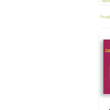
Adve
Prod