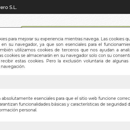
ero S.L.
BÚSQUEDA AVANZADA
okies para mejorar su experiencia mientras navega. Las cookies q
en su navegador, ya que son esenciales para el funcionamient
También utilizamos cookies de terceros que nos ayudan a an
INICIO
QUIÉNES SOMOS
C
Estas cookies se almacenarán en su navegador solo con su consent
recibir estas cookies. Pero la exclusión voluntaria de alguna
e navegación.
IO
>
CORAZON DE AKASHA. EL
CORAZON
n absolutamente esenciales para que el sitio web funcione corre
rantizan funcionalidades básicas y características de seguridad d
LA BELLEZA D
ormación personal.
Autor:
VICENTE
Editorial:
DHAR