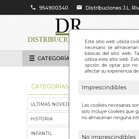
954900340
Distribuciones J.L. Riv
Este sitio web utiliza co
necesario se almacenan 
básicas del sitio web. 
CATEGORÍAS
utiliza este sitio web. 
opción de optar por no 
afectar su experiencia d
INIC
CATEGORÍAS
Imprescindibles
ULTIMAS NOVEDADES
Las cookies necesarias so
solo incluye cookies que ga
no almacenan ninguna inf
HISTORIA
INFANTIL
No imprescindibles