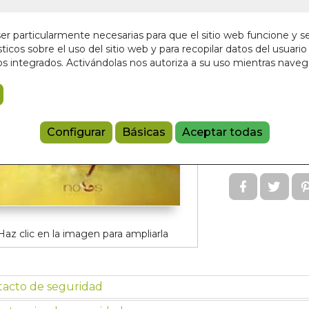
En stock
16,00 €
r particularmente necesarias para que el sitio web funcione y s
ticos sobre el uso del sitio web y para recopilar datos del usuario 
s integrados. Activándolas nos autoriza a su uso mientras nave
Añadir a 
97884129573
Páginas:
146
Configurar
Básicas
Aceptar todas
Tamaño:
13cm 
Edición:
1
Haz clic en la imagen para ampliarla
tacto de seguridad