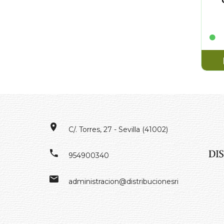
ESP
C/. Torres, 27 - Sevilla (41002)
954900340
administracion@distribucionesrivero.es