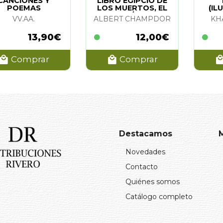
CANCIONES Y
LIBRO EGIPCIO DE
POEMAS
LOS MUERTOS, EL
(IL
IRITUALES DE LA
(N/E)
VV.AA.
ALBERT CHAMPDOR
KH
INDIA
13,90€
12,00€
Comprar
Comprar
Destacamos
Novedades
Contacto
Quiénes somos
Catálogo completo