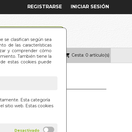
REGISTRARSE
INICIAR SESIÓN
ue se clasifican según sea
o de las características
alizar y comprender cómo
Cesta: 0 artículo(s)
ONTACTO
imiento. También tiene la
s de estas cookies puede
 DE AKASHA. EL
ctamente. Esta categoría
el sitio web. Estas cookies
E LA MEDITACIÓN
 MERLO
ANA