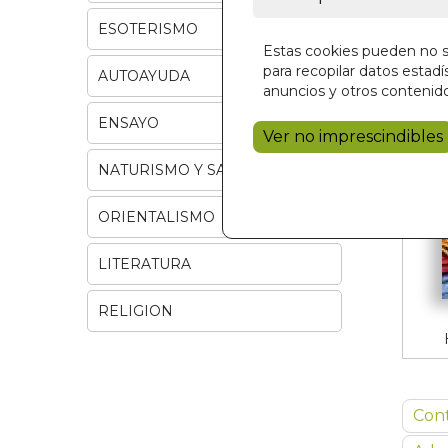
ESOTERISMO
Estas cookies pueden no se
para recopilar datos estadís
AUTOAYUDA
anuncios y otros contenido
ENSAYO
Ver no imprescindibles
NATURISMO Y SALUD
ORIENTALISMO
LITERATURA
RELIGION
Con