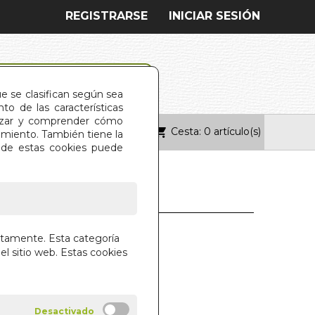
REGISTRARSE
INICIAR SESIÓN
ue se clasifican según sea
o de las características
alizar y comprender cómo
Cesta: 0 artículo(s)
ONTACTO
imiento. También tiene la
s de estas cookies puede
O SOCIAL. EL
ctamente. Esta categoría
ION)
el sitio web. Estas cookies
U, JEAN-JACQUES
 LIBROS S.A.