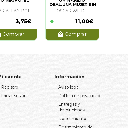
O NEGRO. EL
UN MARIDO
IDEAL.UNA MUJER SIN
IMPORTANCIA
AR ALLAN POE
OSCAR WILDE
3,75€
11,00€
Comprar
Comprar
Mi cuenta
Información
Registro
Aviso legal
Iniciar sesión
Política de privacidad
Entregas y
devoluciones
Desistimiento
Desistimiento de