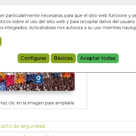
¡Últimas unida
4,95 €
r particularmente necesarias para que el sitio web funcione y s
ticos sobre el uso del sitio web y para recopilar datos del usuario 
s integrados. Activándolas nos autoriza a su uso mientras nave
Añadir a 
9788497942
Configurar
Básicas
Aceptar todas
Haz clic en la imagen para ampliarla
tacto de seguridad