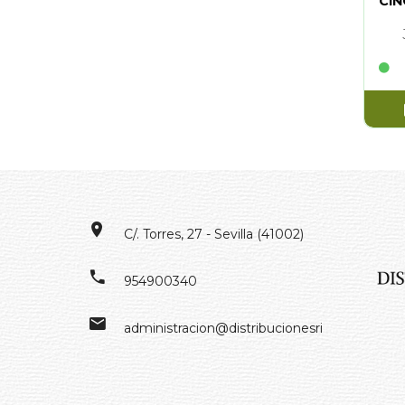
CIN
C/. Torres, 27 - Sevilla (41002)
954900340
administracion@distribucionesrivero.es