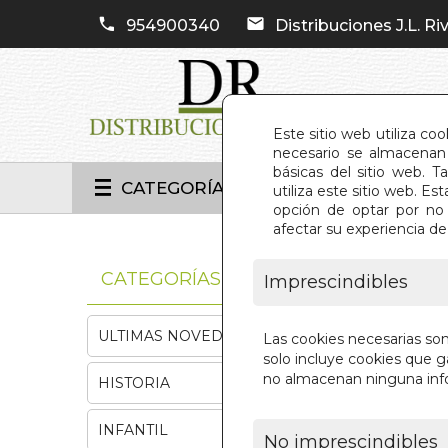
954900340
Distribuciones J.L. Riv
Este sitio web utiliza co
necesario se almacenan 
básicas del sitio web. 
CATEGORÍAS
utiliza este sitio web. 
opción de optar por no 
afectar su experiencia d
INIC
CATEGORÍAS
Imprescindibles
ULTIMAS NOVEDADES
Las cookies necesarias so
solo incluye cookies que ga
no almacenan ninguna inf
HISTORIA
INFANTIL
No imprescindibles