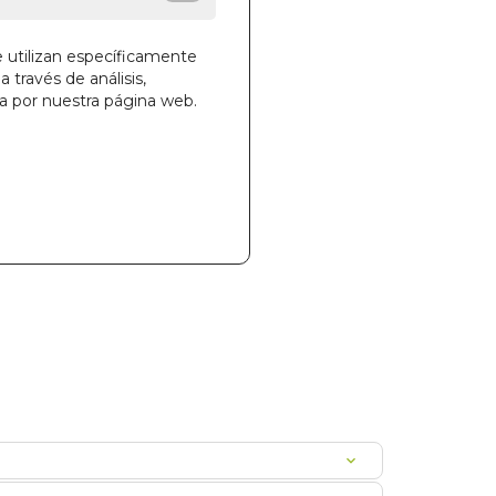
des!
e utilizan específicamente
a través de análisis,
ga por nuestra página web.
la cesta
102