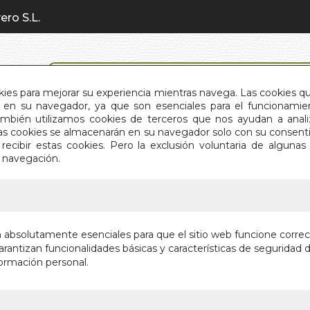
ero S.L.
BÚSQUEDA AVANZADA
okies para mejorar su experiencia mientras navega. Las cookies q
en su navegador, ya que son esenciales para el funcionamient
También utilizamos cookies de terceros que nos ayudan a an
INICIO
QUIÉNES SOMOS
C
Estas cookies se almacenarán en su navegador solo con su consent
recibir estas cookies. Pero la exclusión voluntaria de alguna
e navegación.
IO
>
CONTRATO SOCIAL. EL (SELECCION)
CONTRAT
n absolutamente esenciales para que el sitio web funcione corre
(SELECC
rantizan funcionalidades básicas y características de seguridad d
ormación personal.
Autor:
ROUSSEA
Editorial:
EDIMAT