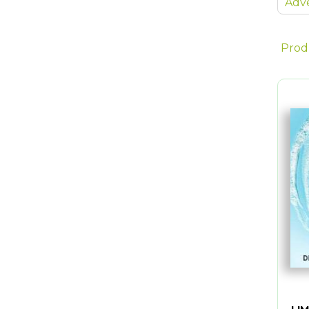
Adve
Prod