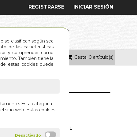
REGISTRARSE
INICIAR SESIÓN
ue se clasifican según sea
o de las características
alizar y comprender cómo
Cesta: 0 artículo(s)
ONTACTO
imiento. También tiene la
s de estas cookies puede
ION
ctamente. Esta categoría
el sitio web. Estas cookies
L CORAZON
TH CLARE PROPHET
T UNIVERSITY PRESS ESPAÑOL