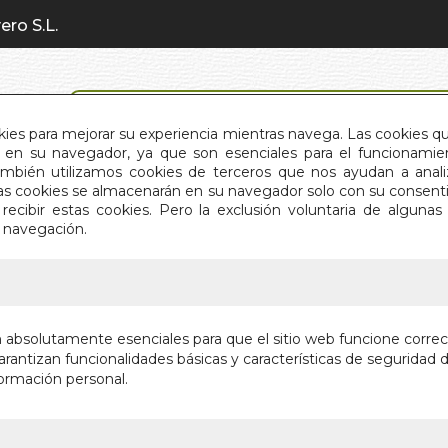
ero S.L.
BÚSQUEDA AVANZADA
okies para mejorar su experiencia mientras navega. Las cookies q
en su navegador, ya que son esenciales para el funcionamient
También utilizamos cookies de terceros que nos ayudan a an
INICIO
QUIÉNES SOMOS
C
Estas cookies se almacenarán en su navegador solo con su consent
recibir estas cookies. Pero la exclusión voluntaria de alguna
e navegación.
IO
>
COMPASION
COMPAS
n absolutamente esenciales para que el sitio web funcione corre
rantizan funcionalidades básicas y características de seguridad d
JARDINES DE
ormación personal.
Autor:
ELIZABE
Editorial:
SUMMI