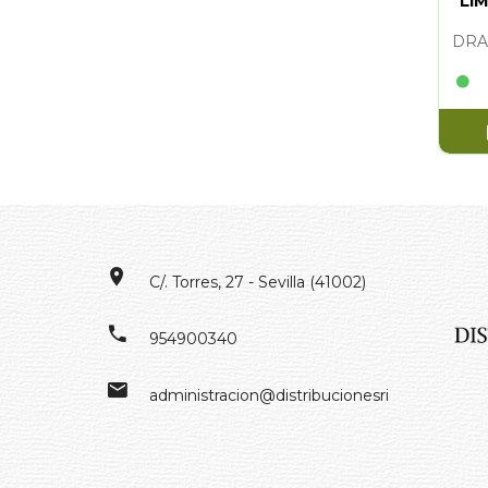
LI
DRA
C/. Torres, 27 - Sevilla (41002)
954900340
administracion@distribucionesrivero.es