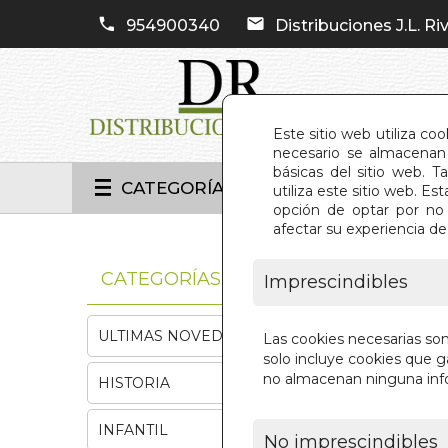
954900340
Distribuciones J.L. Riv
Este sitio web utiliza co
necesario se almacenan 
básicas del sitio web. 
CATEGORÍAS
utiliza este sitio web. 
opción de optar por no 
afectar su experiencia d
INIC
CATEGORÍAS
Imprescindibles
ULTIMAS NOVEDADES
Las cookies necesarias so
solo incluye cookies que ga
no almacenan ninguna inf
HISTORIA
INFANTIL
No imprescindibles