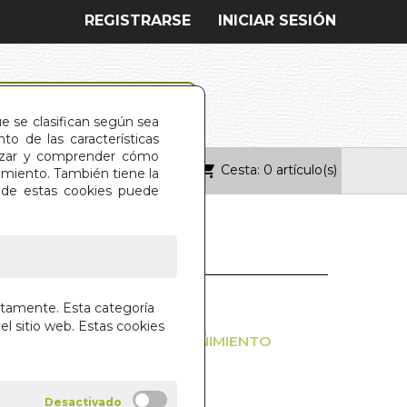
REGISTRARSE
INICIAR SESIÓN
ue se clasifican según sea
o de las características
alizar y comprender cómo
Cesta: 0 artículo(s)
ONTACTO
imiento. También tiene la
s de estas cookies puede
N RELOJ
ctamente. Esta categoría
el sitio web. Estas cookies
NATURALES PARA EL ESTREÑIMIENTO
O ROMAN
RIAL OCEANO