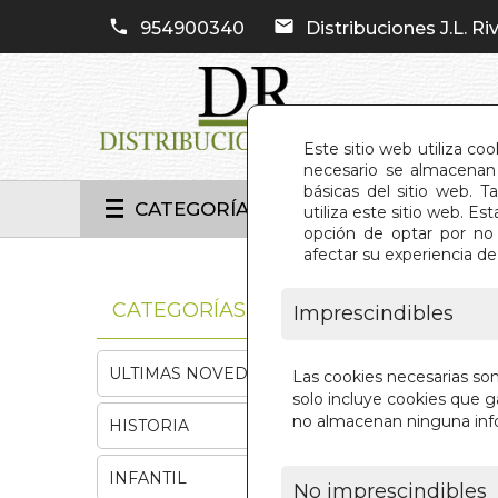
954900340
Distribuciones J.L. Riv
Este sitio web utiliza co
necesario se almacenan 
básicas del sitio web. 
CATEGORÍAS
utiliza este sitio web. 
opción de optar por no 
afectar su experiencia d
INIC
CATEGORÍAS
Imprescindibles
ULTIMAS NOVEDADES
Las cookies necesarias so
solo incluye cookies que ga
no almacenan ninguna inf
HISTORIA
INFANTIL
No imprescindibles