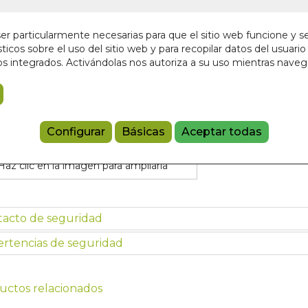
En stock
12,90 €
r particularmente necesarias para que el sitio web funcione y s
ticos sobre el uso del sitio web y para recopilar datos del usuario 
s integrados. Activándolas nos autoriza a su uso mientras nave
Añadir a 
9788475565
Configurar
Básicas
Aceptar todas
Haz clic en la imagen para ampliarla
tacto de seguridad
rtencias de seguridad
uctos relacionados