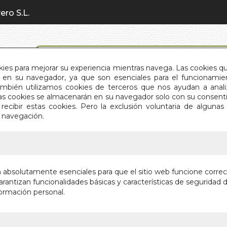
ero S.L.
BÚSQUEDA AVANZADA
okies para mejorar su experiencia mientras navega. Las cookies q
en su navegador, ya que son esenciales para el funcionamient
También utilizamos cookies de terceros que nos ayudan a an
INICIO
QUIÉNES SOMOS
C
Estas cookies se almacenarán en su navegador solo con su consent
recibir estas cookies. Pero la exclusión voluntaria de alguna
e navegación.
IO
>
COMO UN RELOJ
COMO U
n absolutamente esenciales para que el sitio web funcione corre
rantizan funcionalidades básicas y características de seguridad d
SOLUCIONES 
ormación personal.
Autor:
RODOLF
Editorial:
EDITO