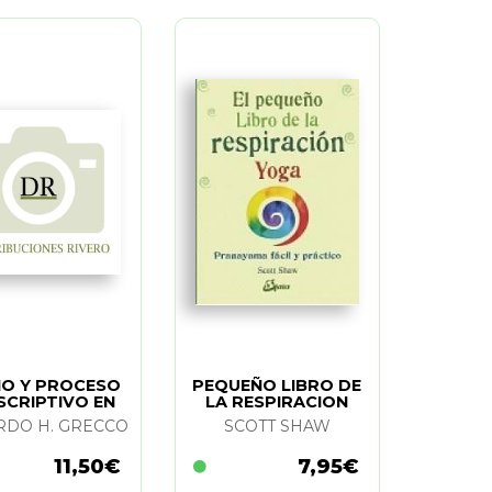
O Y PROCESO
PEQUEÑO LIBRO DE
SCRIPTIVO EN
LA RESPIRACION
APIA FLORAL
YOGA. EL
RDO H. GRECCO
SCOTT SHAW
11,50€
7,95€