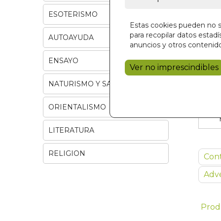
ESOTERISMO
Estas cookies pueden no se
para recopilar datos estadís
AUTOAYUDA
anuncios y otros contenido
ENSAYO
Ver no imprescindibles
NATURISMO Y SALUD
ORIENTALISMO
LITERATURA
RELIGION
Con
Adve
Prod