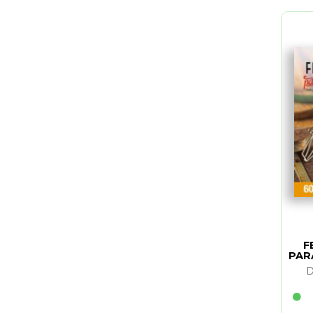
F
PAR
D