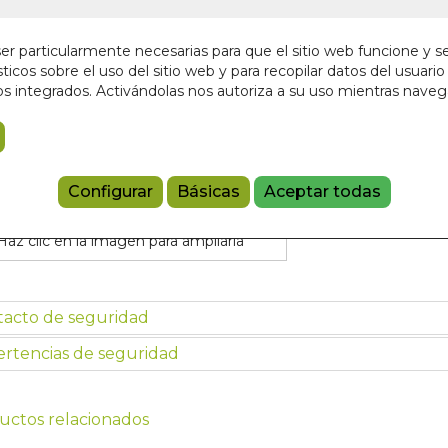
En stock
6,75 €
r particularmente necesarias para que el sitio web funcione y s
ticos sobre el uso del sitio web y para recopilar datos del usuario 
s integrados. Activándolas nos autoriza a su uso mientras nave
Añadir a 
97884153299
Configurar
Básicas
Aceptar todas
Haz clic en la imagen para ampliarla
tacto de seguridad
rtencias de seguridad
uctos relacionados