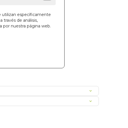
e utilizan específicamente
a través de análisis,
ga por nuestra página web.
la cesta
23