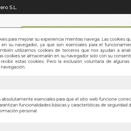
ero S.L.
BÚSQUEDA AVANZADA
okies para mejorar su experiencia mientras navega. Las cookies q
en su navegador, ya que son esenciales para el funcionamient
También utilizamos cookies de terceros que nos ayudan a an
INICIO
QUIÉNES SOMOS
C
Estas cookies se almacenarán en su navegador solo con su consent
recibir estas cookies. Pero la exclusión voluntaria de alguna
e navegación.
IO
>
COMO SUPERAR LA DEPRESION (N/E)
COMO S
n absolutamente esenciales para que el sitio web funcione corre
(N/E)
rantizan funcionalidades básicas y características de seguridad d
ormación personal.
Autor:
MORENO
Editorial:
ARGUVA