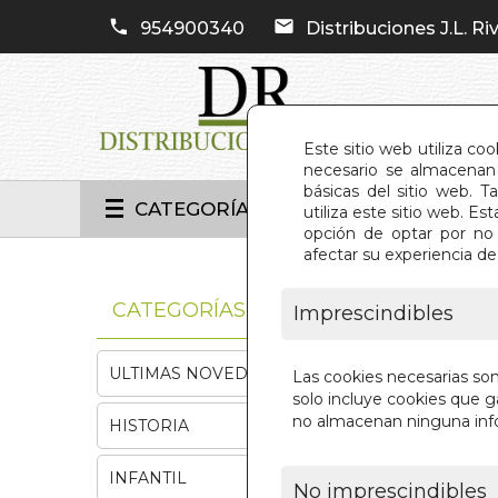
954900340
Distribuciones J.L. Riv
Este sitio web utiliza co
necesario se almacenan 
básicas del sitio web. 
CATEGORÍAS
utiliza este sitio web. 
opción de optar por no 
afectar su experiencia d
INIC
CATEGORÍAS
Imprescindibles
ULTIMAS NOVEDADES
Las cookies necesarias so
solo incluye cookies que ga
no almacenan ninguna inf
HISTORIA
INFANTIL
No imprescindibles