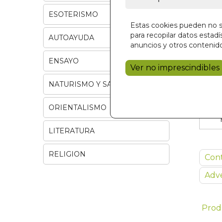
ESOTERISMO
Estas cookies pueden no se
para recopilar datos estadís
AUTOAYUDA
anuncios y otros contenido
ENSAYO
Ver no imprescindibles
NATURISMO Y SALUD
ORIENTALISMO
LITERATURA
RELIGION
Con
Adve
Prod