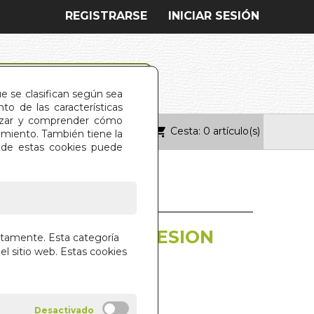
REGISTRARSE
INICIAR SESIÓN
ue se clasifican según sea
o de las características
alizar y comprender cómo
Cesta: 0 artículo(s)
ONTACTO
imiento. También tiene la
s de estas cookies puede
UPERAR LA DEPRESION
ctamente. Esta categoría
el sitio web. Estas cookies
 PEDRO Y CARMEN BLANCO
L S.L.