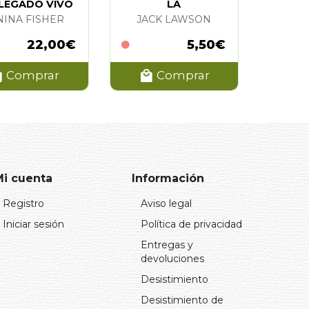
 LEGADO VIVO
LA
 TRAUMA. LA
NINA FISHER
JACK LAWSON
22,00€
5,50€
Comprar
Comprar
Mi cuenta
Información
Registro
Aviso legal
Iniciar sesión
Política de privacidad
Entregas y
devoluciones
Desistimiento
Desistimiento de