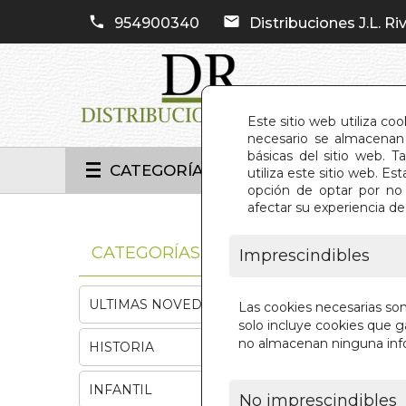
954900340
Distribuciones J.L. Riv
Este sitio web utiliza co
necesario se almacenan 
básicas del sitio web. 
CATEGORÍAS
utiliza este sitio web. 
opción de optar por no 
afectar su experiencia d
INIC
CATEGORÍAS
Imprescindibles
ULTIMAS NOVEDADES
Las cookies necesarias so
solo incluye cookies que ga
no almacenan ninguna inf
HISTORIA
INFANTIL
No imprescindibles