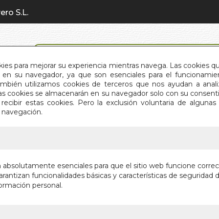
ero S.L.
BÚSQUEDA AVANZADA
okies para mejorar su experiencia mientras navega. Las cookies q
en su navegador, ya que son esenciales para el funcionamient
También utilizamos cookies de terceros que nos ayudan a an
INICIO
QUIÉNES SOMOS
C
Estas cookies se almacenarán en su navegador solo con su consent
recibir estas cookies. Pero la exclusión voluntaria de alguna
e navegación.
IO
>
COMO EDUCAR NIÑOS MARAVILLOSOS
COMO E
n absolutamente esenciales para que el sitio web funcione corre
MARAVI
rantizan funcionalidades básicas y características de seguridad d
ormación personal.
CON EL METO
Autor:
TIM SEL
Editorial:
GAIA