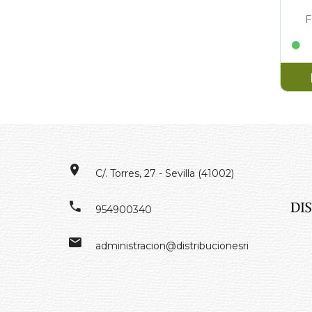
F
C/. Torres, 27 - Sevilla (41002)
954900340
administracion@distribucionesrivero.es