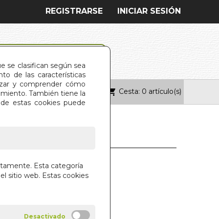
REGISTRARSE
INICIAR SESIÓN
ue se clasifican según sea
o de las características
alizar y comprender cómo
Cesta: 0 artículo(s)
ONTACTO
imiento. También tiene la
s de estas cookies puede
DUCAR NIÑOS
ctamente. Esta categoría
LLOSOS
el sitio web. Estas cookies
DO MONTESSORI
DIN