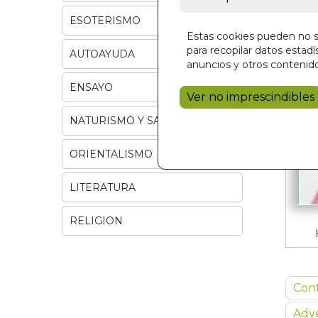
ESOTERISMO
Estas cookies pueden no se
para recopilar datos estadís
AUTOAYUDA
anuncios y otros contenido
ENSAYO
Ver no imprescindibles
NATURISMO Y SALUD
ORIENTALISMO
LITERATURA
RELIGION
Con
Adve