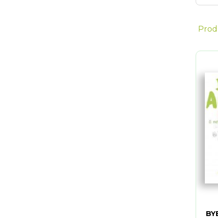
Prod
BY