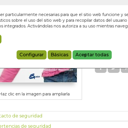
En stock
r particularmente necesarias para que el sitio web funcione y s
20,00 €
ticos sobre el uso del sitio web y para recopilar datos del usuario 
s integrados. Activándolas nos autoriza a su uso mientras nave
Añadir a 
9788484456
Configurar
Básicas
Aceptar todas
Haz clic en la imagen para ampliarla
tacto de seguridad
rtencias de seguridad