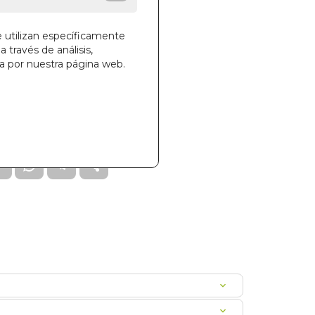
e utilizan específicamente
a través de análisis,
ga por nuestra página web.
la cesta
285