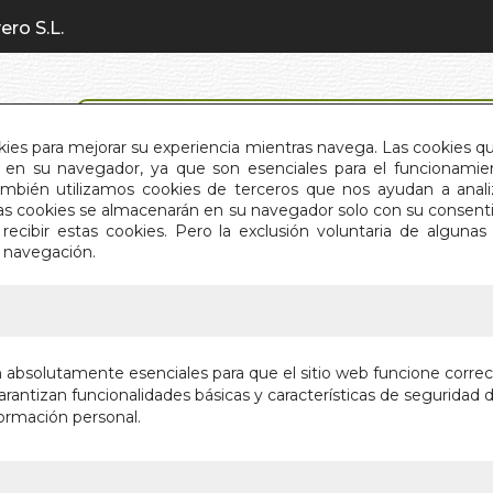
ero S.L.
BÚSQUEDA AVANZADA
okies para mejorar su experiencia mientras navega. Las cookies q
en su navegador, ya que son esenciales para el funcionamient
También utilizamos cookies de terceros que nos ayudan a an
INICIO
QUIÉNES SOMOS
C
Estas cookies se almacenarán en su navegador solo con su consent
recibir estas cookies. Pero la exclusión voluntaria de alguna
e navegación.
IO
>
COLINAS DE AGOSTO. LAS
COLINAS
n absolutamente esenciales para que el sitio web funcione corre
rantizan funcionalidades básicas y características de seguridad d
POESIA
ormación personal.
Autor:
ESTER F
Editorial:
EDITOR