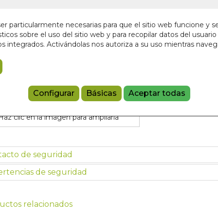
En stock
9,00 €
r particularmente necesarias para que el sitio web funcione y s
ticos sobre el uso del sitio web y para recopilar datos del usuario 
s integrados. Activándolas nos autoriza a su uso mientras nave
Añadir a 
9788498276
Configurar
Básicas
Aceptar todas
Haz clic en la imagen para ampliarla
tacto de seguridad
rtencias de seguridad
uctos relacionados