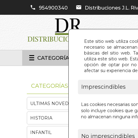
954900340
Distribuciones J.L. Riv
Este sitio web utiliza co
necesario se almacenan 
básicas del sitio web. 
CATEGORÍAS
utiliza este sitio web. 
opción de optar por no 
afectar su experiencia d
INIC
CATEGORÍAS
Imprescindibles
ULTIMAS NOVEDADES
Las cookies necesarias so
solo incluye cookies que ga
no almacenan ninguna inf
HISTORIA
INFANTIL
No imprescindibles