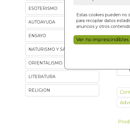
ESOTERISMO
Estas cookies pueden no se
para recopilar datos estadís
AUTOAYUDA
anuncios y otros contenido
ENSAYO
Ver no imprescindibles
NATURISMO Y SALUD
ORIENTALISMO
LITERATURA
RELIGION
Con
Adve
Prod