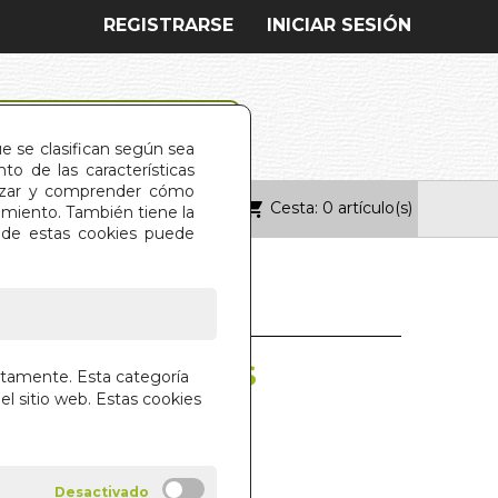
REGISTRARSE
INICIAR SESIÓN
ue se clasifican según sea
o de las características
alizar y comprender cómo
Cesta: 0 artículo(s)
ONTACTO
imiento. También tiene la
s de estas cookies puede
 DE AGOSTO. LAS
ctamente. Esta categoría
el sitio web. Estas cookies
OLGUERAL
IAL DILEMA S.L.