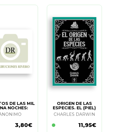
OS DE LAS MIL
ORIGEN DE LAS
UNA NOCHES:
ESPECIES. EL (PIEL)
AD & ALI BABA
ANONIMO
CHARLES DARWIN
3,80€
11,95€