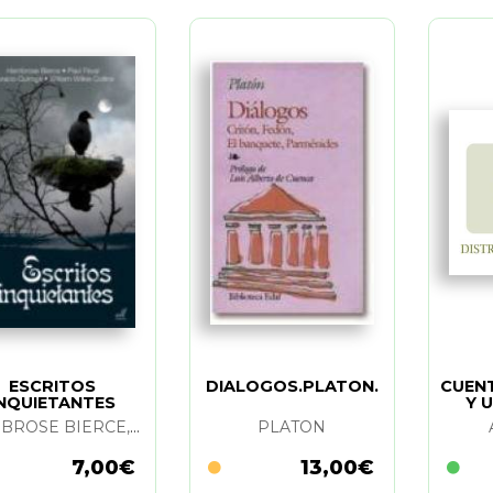
ESCRITOS
DIALOGOS.PLATON.
CUENT
INQUIETANTES
Y 
SIMB
HAMBROSE BIERCE, PAUL FEVAL, HORACIO QUIROGA Y WILLIAM W. COLLINS
PLATON
7,00€
13,00€