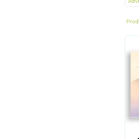
Adve
Prod