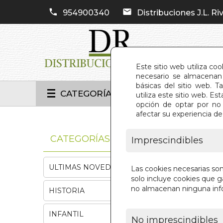
954900340
Distribuciones J.L. Riv
Este sitio web utiliza co
necesario se almacenan 
básicas del sitio web. 
CATEGORÍAS
utiliza este sitio web. 
opción de optar por no 
afectar su experiencia d
INIC
CATEGORÍAS
Imprescindibles
ULTIMAS NOVEDADES
Las cookies necesarias so
solo incluye cookies que ga
no almacenan ninguna inf
HISTORIA
INFANTIL
No imprescindibles