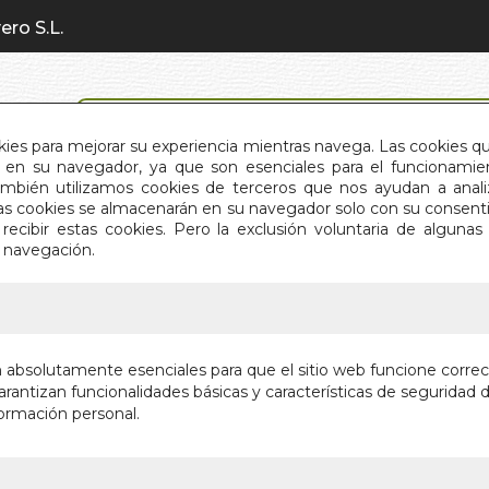
ero S.L.
BÚSQUEDA AVANZADA
okies para mejorar su experiencia mientras navega. Las cookies q
en su navegador, ya que son esenciales para el funcionamient
También utilizamos cookies de terceros que nos ayudan a an
INICIO
QUIÉNES SOMOS
C
Estas cookies se almacenarán en su navegador solo con su consent
recibir estas cookies. Pero la exclusión voluntaria de alguna
e navegación.
IO
>
CLAVES DEL YOGA. TEORIA Y PRACTICA
CLAVES 
n absolutamente esenciales para que el sitio web funcione corre
PRACTI
rantizan funcionalidades básicas y características de seguridad d
ormación personal.
CONTIENE AU
Autor:
DANILO HERN