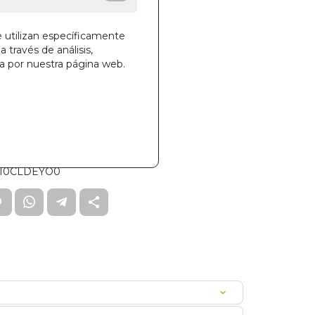
AYAM EDICIONES
e utilizan específicamente
a través de análisis,
ga por nuestra página web.
la cesta
809
I0CLDEYO0