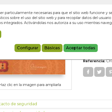
SARASWATI)
Editorial:
CHINM
r particularmente necesarias para que el sitio web funcione y s
En stock
ticos sobre el uso del sitio web y para recopilar datos del usuario 
s integrados. Activándolas nos autoriza a su uso mientras nave
26,00 €
Añadir a 
Configurar
Básicas
Aceptar todas
9788412947
Referencia:
CH
Haz clic en la imagen para ampliarla
tacto de seguridad