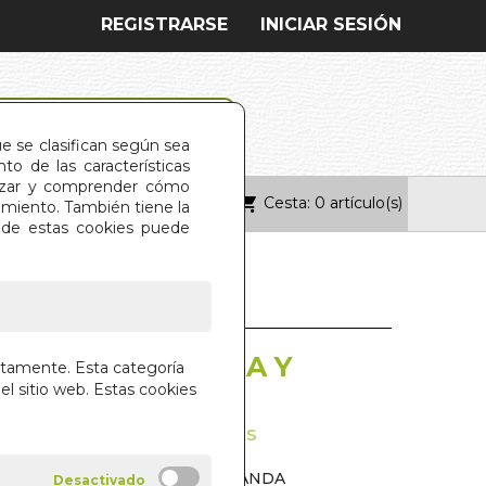
REGISTRARSE
INICIAR SESIÓN
ue se clasifican según sea
o de las características
alizar y comprender cómo
Cesta: 0 artículo(s)
ONTACTO
imiento. También tiene la
s de estas cookies puede
DEL YOGA. TEORIA Y
ctamente. Esta categoría
CA
el sitio web. Estas cookies
DIOS DE PRACTICAS GUIADAS
ANDEZ (SWAMI DIGAMBARANANDA