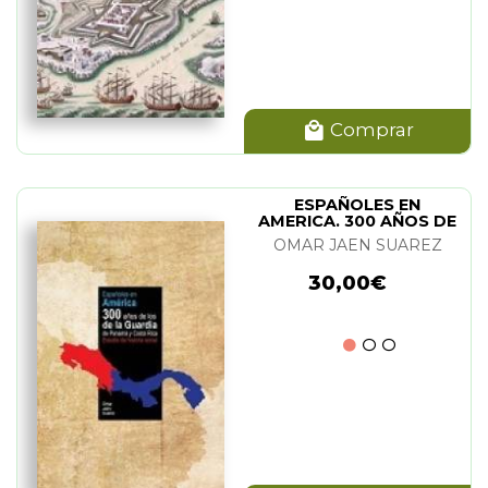
Comprar
ESPAÑOLES EN
AMERICA. 300 AÑOS DE
LOS DE LA GUARDIA.1º
OMAR JAEN SUAREZ
30,00€