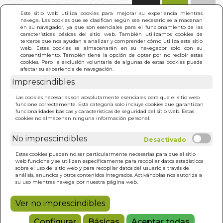
(0)
Este sitio web utiliza cookies para mejorar su experiencia mientras
navega. Las cookies que se clasifican según sea necesario se almacenan
en su navegador, ya que son esenciales para el funcionamiento de las
características básicas del sitio web. También utilizamos cookies de
terceros que nos ayudan a analizar y comprender cómo utiliza este sitio
web. Estas cookies se almacenarán en su navegador solo con su
consentimiento. También tiene la opción de optar por no recibir estas
cookies. Pero la exclusión voluntaria de algunas de estas cookies puede
afectar su experiencia de navegación.
Imprescindibles
INICIO
>
CINE DE ZOMBIS Y OTROS MUERTOS
Las cookies necesarias son absolutamente esenciales para que el sitio web
VIVIENTES
funcione correctamente. Esta categoría solo incluye cookies que garantizan
funcionalidades básicas y características de seguridad del sitio web. Estas
cookies no almacenan ninguna información personal.
No imprescindibles
Estas cookies pueden no ser particularmente necesarias para que el sitio
web funcione y se utilizan específicamente para recopilar datos estadísticos
sobre el uso del sitio web y para recopilar datos del usuario a través de
análisis, anuncios y otros contenidos integrados. Activándolas nos autoriza a
su uso mientras navega por nuestra página web.
Ver no imprescindibles
Configurar
Básicas
Aceptar todas