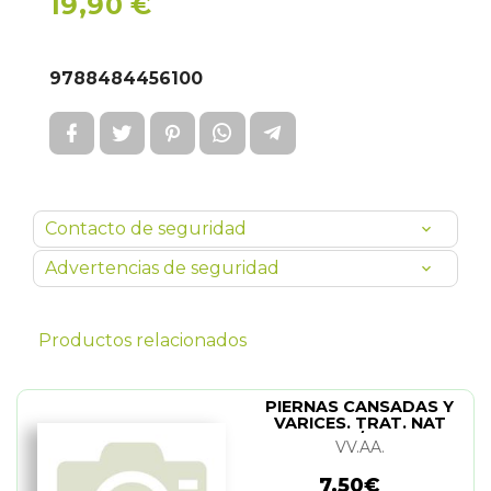
19,90 €
9788484456100
Contacto de seguridad
Advertencias de seguridad
Productos relacionados
PIERNAS CANSADAS Y
VARICES. TRAT. NAT
(N/E)
VV.AA.
7,50€