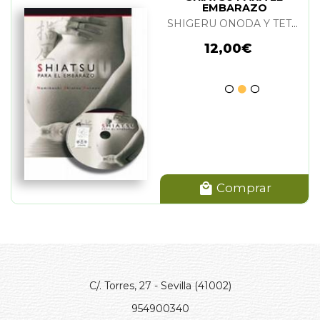
EMBARAZO
(LIBRO+DVD)
SHIGERU ONODA Y TETSUO INABA
12,00€
Comprar
C/. Torres, 27 - Sevilla (41002)
954900340