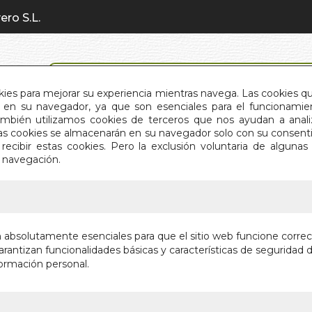
ero S.L.
BÚSQUEDA AVANZADA
okies para mejorar su experiencia mientras navega. Las cookies q
en su navegador, ya que son esenciales para el funcionamient
También utilizamos cookies de terceros que nos ayudan a an
INICIO
QUIÉNES SOMOS
C
Estas cookies se almacenarán en su navegador solo con su consent
recibir estas cookies. Pero la exclusión voluntaria de alguna
e navegación.
IO
>
CASA DE MUÑECAS (BOL.)
CASA DE
n absolutamente esenciales para que el sitio web funcione corre
rantizan funcionalidades básicas y características de seguridad d
Autor:
HENRIK 
ormación personal.
Editorial:
EDIMAT
En stock