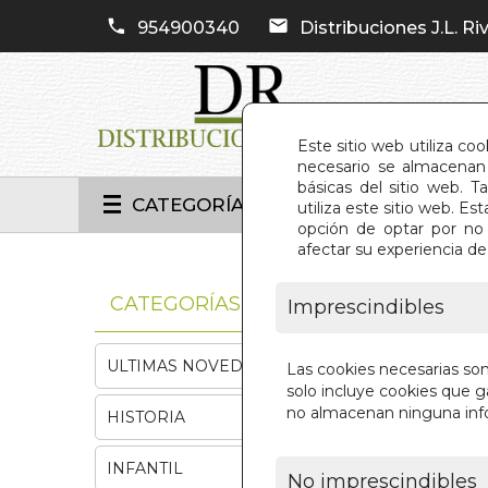
954900340
Distribuciones J.L. Riv
Este sitio web utiliza co
necesario se almacenan 
básicas del sitio web. 
CATEGORÍAS
utiliza este sitio web. 
opción de optar por no 
afectar su experiencia d
INIC
CATEGORÍAS
Imprescindibles
ULTIMAS NOVEDADES
Las cookies necesarias so
solo incluye cookies que ga
no almacenan ninguna inf
HISTORIA
INFANTIL
No imprescindibles