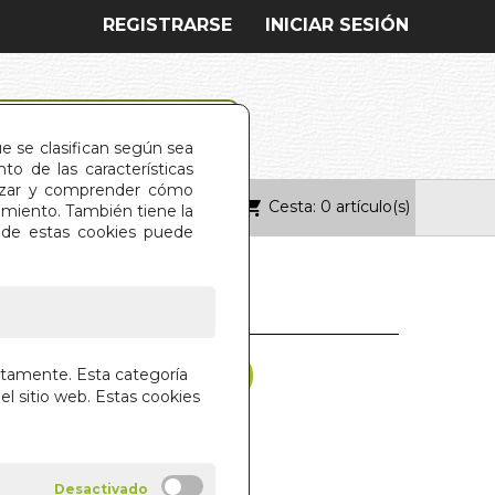
REGISTRARSE
INICIAR SESIÓN
ue se clasifican según sea
o de las características
alizar y comprender cómo
Cesta: 0 artículo(s)
ONTACTO
imiento. También tiene la
s de estas cookies puede
 MUÑECAS (BOL.)
ctamente. Esta categoría
el sitio web. Estas cookies
IBSEN
 LIBROS S.A.