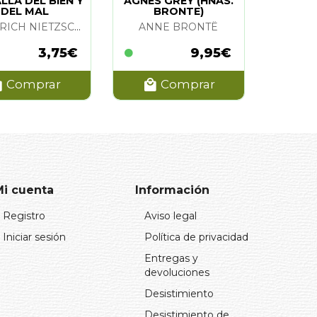
LLA DEL BIEN Y
AGNES GREY (HNAS.
DEL MAL
BRONTE)
FRIEDRICH NIETZSCHE
ANNE BRONTË
3,75€
9,95€
Comprar
Comprar
Mi cuenta
Información
Registro
Aviso legal
Iniciar sesión
Política de privacidad
Entregas y
devoluciones
Desistimiento
Desistimiento de