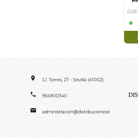
RI
C/. Torres, 27 - Sevilla (41002)
954900340
administracion@distribucionesrivero.es