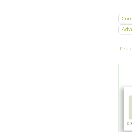
Con
Adve
Prod