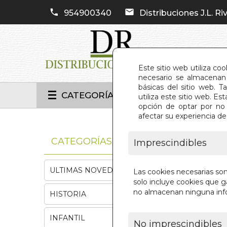
954900340
Distribuciones J.L. Riv
Este sitio web utiliza co
necesario se almacenan 
básicas del sitio web. 
CATEGORÍAS
utiliza este sitio web. 
opción de optar por no 
afectar su experiencia d
INIC
CATEGORÍAS
Imprescindibles
ULTIMAS NOVEDADES
Las cookies necesarias so
solo incluye cookies que ga
no almacenan ninguna inf
HISTORIA
INFANTIL
No imprescindibles