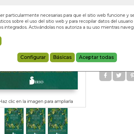
Editorial:
EDITOR
En stock
r particularmente necesarias para que el sitio web funcione y s
ticos sobre el uso del sitio web y para recopilar datos del usuario 
22,95 €
s integrados. Activándolas nos autoriza a su uso mientras nave
Añadir a 
Configurar
Básicas
Aceptar todas
97884191058
Haz clic en la imagen para ampliarla