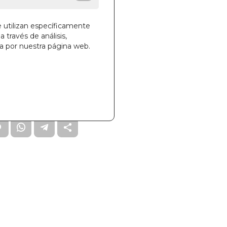
IAL SIRIO S.A.
e utilizan específicamente
a través de análisis,
ga por nuestra página web.
la cesta
13