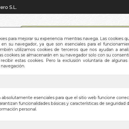
ero S.L.
BÚSQUEDA AVANZADA
okies para mejorar su experiencia mientras navega. Las cookies q
en su navegador, ya que son esenciales para el funcionamient
También utilizamos cookies de terceros que nos ayudan a an
INICIO
QUIÉNES SOMOS
C
Estas cookies se almacenarán en su navegador solo con su consent
recibir estas cookies. Pero la exclusión voluntaria de alguna
e navegación.
IO
>
CARTAS DE HECHIZOS DE LA BRUJA (PACK)
CARTAS 
n absolutamente esenciales para que el sitio web funcione corre
BRUJA (
rantizan funcionalidades básicas y características de seguridad d
ormación personal.
PARA EL AMOR
Y PEQUEÑA G
Autor:
CERRIDW