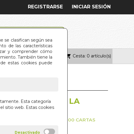
REGISTRARSE
INICIAR SESIÓN
ue se clasifican según sea
o de las características
alizar y comprender cómo
Cesta: 0 artículo(s)
ONTACTO
imiento. También tiene la
s de estas cookies puede
DE HECHIZOS DE LA
ctamente. Esta categoría
PACK)
el sitio web. Estas cookies
,LA FELICIDAD Y EL EXITO. 100 CARTAS
UIA
EN GREEN LEAF