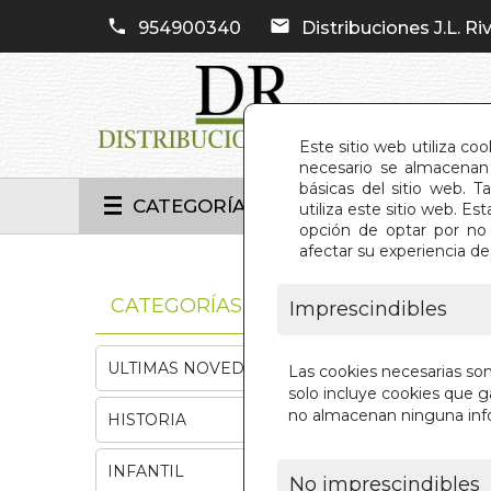
954900340
Distribuciones J.L. Riv
Este sitio web utiliza co
necesario se almacenan 
básicas del sitio web. 
CATEGORÍAS
utiliza este sitio web. 
opción de optar por no 
afectar su experiencia d
INIC
CATEGORÍAS
Imprescindibles
ULTIMAS NOVEDADES
Las cookies necesarias so
solo incluye cookies que ga
no almacenan ninguna inf
HISTORIA
INFANTIL
No imprescindibles