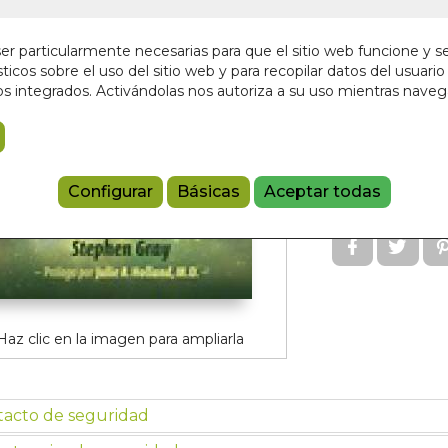
En stock
r particularmente necesarias para que el sitio web funcione y s
18,95 €
ticos sobre el uso del sitio web y para recopilar datos del usuario 
s integrados. Activándolas nos autoriza a su uso mientras nave
Añadir a 
97988885019
Configurar
Básicas
Aceptar todas
Referencia:
IT
Haz clic en la imagen para ampliarla
tacto de seguridad