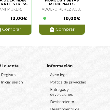
 DE LA INDIA
HONGOS Y SETAS
RA EL STRESS
MEDICINALES
AMI MUKERJI
ADOLFO PEREZ AGUSTI
12,00€
10,00€
Comprar
Comprar
Mi cuenta
Información
Registro
Aviso legal
Iniciar sesión
Política de privacidad
Entregas y
devoluciones
Desistimiento
Desistimiento de