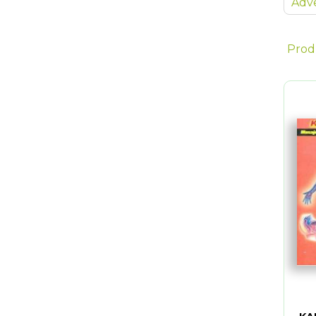
Adve
Prod