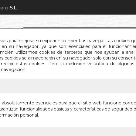
ero S.L.
BÚSQUEDA AVANZADA
okies para mejorar su experiencia mientras navega. Las cookies q
en su navegador, ya que son esenciales para el funcionamient
También utilizamos cookies de terceros que nos ayudan a an
INICIO
QUIÉNES SOMOS
C
Estas cookies se almacenarán en su navegador solo con su consent
recibir estas cookies. Pero la exclusión voluntaria de alguna
e navegación.
IO
>
CANNABIS Y ESPIRITUALIDAD
CANNABI
n absolutamente esenciales para que el sitio web funcione corre
rantizan funcionalidades básicas y características de seguridad d
GUIA PARA E
ormación personal.
ANCESTRAL
Autor:
STEPHEN
Editorial:
INNER