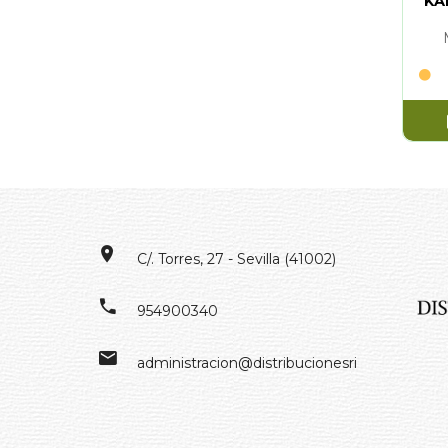
KA
C/. Torres, 27 - Sevilla (41002)
954900340
administracion@distribucionesrivero.es