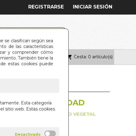
REGISTRARSE
INICIAR SESIÓN
ue se clasifican según sea
o de las características
alizar y comprender cómo
Cesta: 0 artículo(s)
ONTACTO
imiento. También tiene la
s de estas cookies puede
S Y ESPIRITUALIDAD
ctamente. Esta categoría
el sitio web. Estas cookies
L EXPLORADOR DE UN ALIADO VEGETAL
 GRAY
 TRADITIONS (ESPAÑOL)