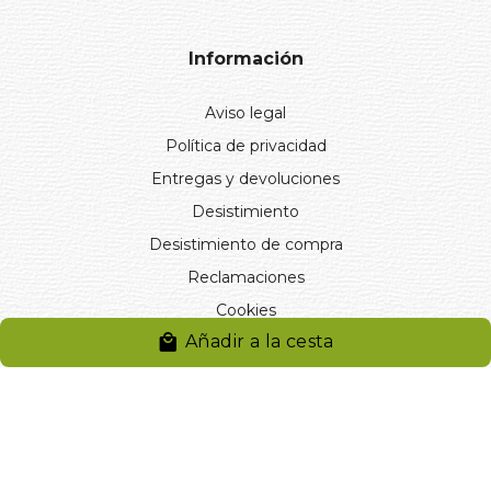
Información
Aviso legal
Política de privacidad
Entregas y devoluciones
Desistimiento
Desistimiento de compra
Reclamaciones
Cookies
Añadir a la cesta
Gestionar cookies