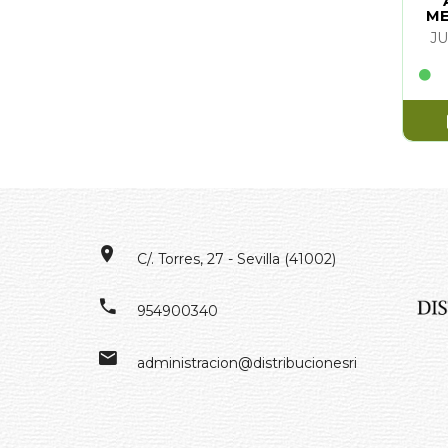
ME
J
C/. Torres, 27 - Sevilla (41002)
954900340
administracion@distribucionesrivero.es