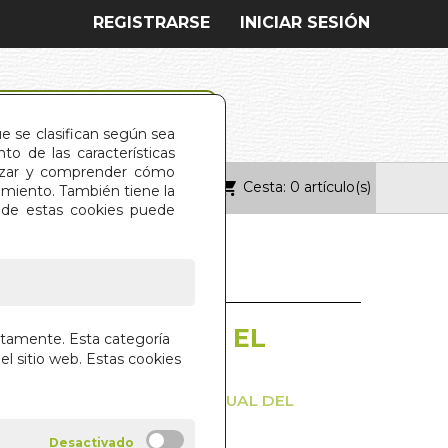
REGISTRARSE
INICIAR SESIÓN
ue se clasifican según sea
o de las características
alizar y comprender cómo
Cesta: 0 artículo(s)
ONTACTO
imiento. También tiene la
s de estas cookies puede
DA. EL
DE SANTIAGO ES EL
ctamente. Esta categoría
DE LA VIDA. EL
el sitio web. Estas cookies
EL GRIAL. UNA GUIA ESPIRITUAL DEL
ANTIAGO