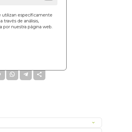
SCO
e utilizan específicamente
a través de análisis,
ga por nuestra página web.
la cesta
682