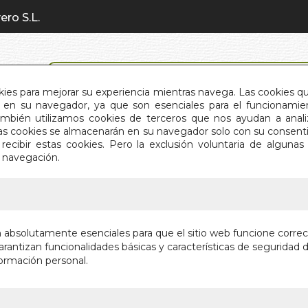
ero S.L.
BÚSQUEDA AVANZADA
okies para mejorar su experiencia mientras navega. Las cookies q
en su navegador, ya que son esenciales para el funcionamient
También utilizamos cookies de terceros que nos ayudan a an
INICIO
QUIÉNES SOMOS
C
Estas cookies se almacenarán en su navegador solo con su consent
recibir estas cookies. Pero la exclusión voluntaria de alguna
e navegación.
IO
>
CAMINO DE SANTIAGO ES EL CAMINO DE LA VI
CAMINO 
n absolutamente esenciales para que el sitio web funcione corre
CAMINO 
rantizan funcionalidades básicas y características de seguridad d
ormación personal.
EL SENDERO D
CAMINO DE S
Autor:
GRIAN