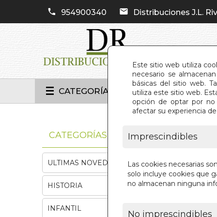
954900340
Distribuciones J.L. Riv
Este sitio web utiliza co
necesario se almacenan 
básicas del sitio web. 
CATEGORÍAS
utiliza este sitio web. 
opción de optar por no 
afectar su experiencia d
INIC
CATEGORÍAS
Imprescindibles
ULTIMAS NOVEDADES
Las cookies necesarias so
solo incluye cookies que ga
no almacenan ninguna inf
HISTORIA
INFANTIL
No imprescindibles