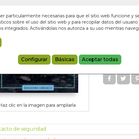
Editorial:
OBELI
Sin stock
r particularmente necesarias para que el sitio web funcione y s
ticos sobre el uso del sitio web y para recopilar datos del usuario 
13,25 €
s integrados. Activándolas nos autoriza a su uso mientras nave
Añadir a 
Configurar
Básicas
Aceptar todas
9788477206
Haz clic en la imagen para ampliarla
tacto de seguridad