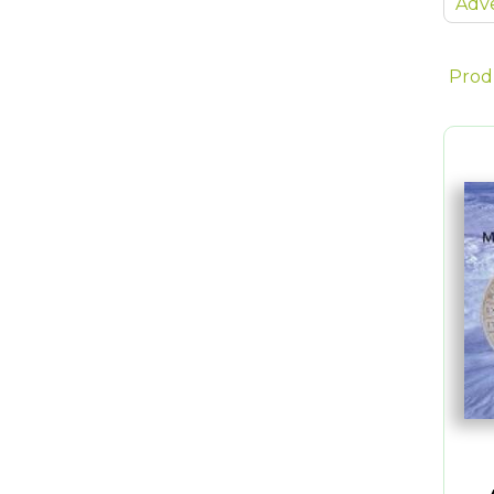
Adve
Prod