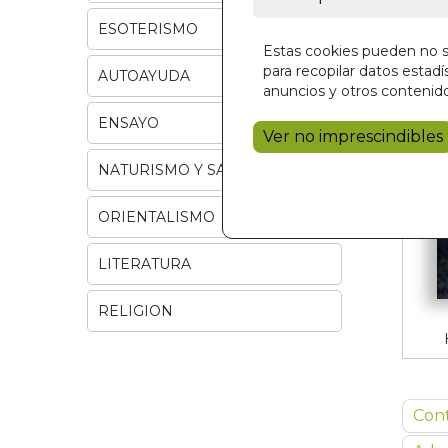
ESOTERISMO
Estas cookies pueden no se
para recopilar datos estadís
AUTOAYUDA
anuncios y otros contenido
ENSAYO
Ver no imprescindibles
NATURISMO Y SALUD
ORIENTALISMO
LITERATURA
RELIGION
Con