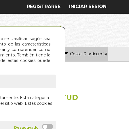
REGISTRARSE
INICIAR SESIÓN
ue se clasifican según sea
o de las características
alizar y comprender cómo
Cesta: 0 artículo(s)
ONTACTO
imiento. También tiene la
s de estas cookies puede
NDO EN LA QUIETUD
ctamente. Esta categoría
el sitio web. Estas cookies
E PIE. ZHAN ZHUANG
O LASA
IAL DILEMA S.L.