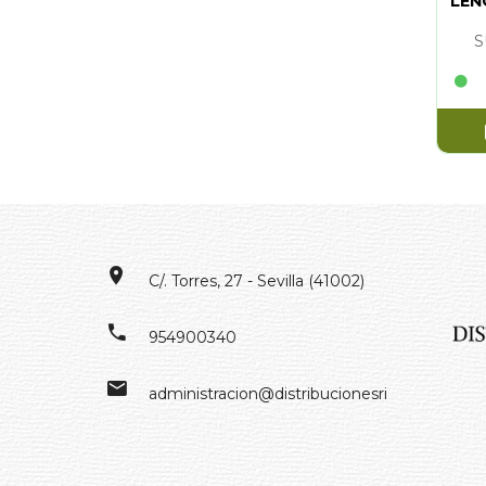
LEN
S
C/. Torres, 27 - Sevilla (41002)
954900340
administracion@distribucionesrivero.es