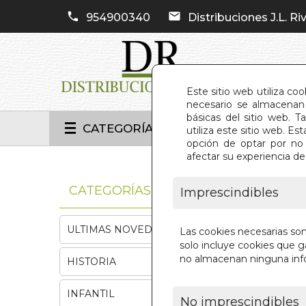
954900340
Distribuciones J.L. Riv
Este sitio web utiliza co
necesario se almacenan 
básicas del sitio web. 
CATEGORÍAS
utiliza este sitio web. 
opción de optar por no 
afectar su experiencia d
INIC
CATEGORÍAS
Imprescindibles
ULTIMAS NOVEDADES
Las cookies necesarias so
solo incluye cookies que ga
no almacenan ninguna inf
HISTORIA
INFANTIL
No imprescindibles