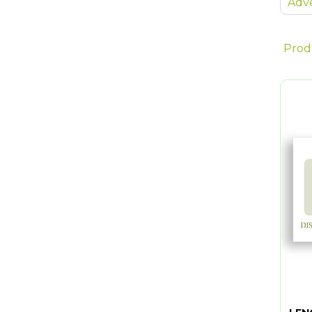
Adve
Prod