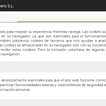
ero S.L.
BÚSQUEDA AVANZADA
okies para mejorar su experiencia mientras navega. Las cookies q
en su navegador, ya que son esenciales para el funcionamient
También utilizamos cookies de terceros que nos ayudan a an
INICIO
QUIÉNES SOMOS
C
Estas cookies se almacenarán en su navegador solo con su consent
recibir estas cookies. Pero la exclusión voluntaria de alguna
e navegación.
IO
>
CAMINANDO EN LA QUIETUD
CAMINA
n absolutamente esenciales para que el sitio web funcione corre
rantizan funcionalidades básicas y características de seguridad d
MEDITACION D
ormación personal.
Autor:
FERNAND
Editorial:
EDITOR