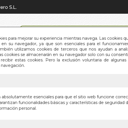
ero S.L.
BÚSQUEDA AVANZADA
okies para mejorar su experiencia mientras navega. Las cookies q
en su navegador, ya que son esenciales para el funcionamient
También utilizamos cookies de terceros que nos ayudan a an
INICIO
QUIÉNES SOMOS
C
Estas cookies se almacenarán en su navegador solo con su consent
recibir estas cookies. Pero la exclusión voluntaria de alguna
e navegación.
IO
>
BUSCA 501 IMAGENES GRANJA
BUSCA 5
n absolutamente esenciales para que el sitio web funcione corre
rantizan funcionalidades básicas y características de seguridad d
Autor:
VV.AA.
ormación personal.
Editorial:
EDIMAT
En stock