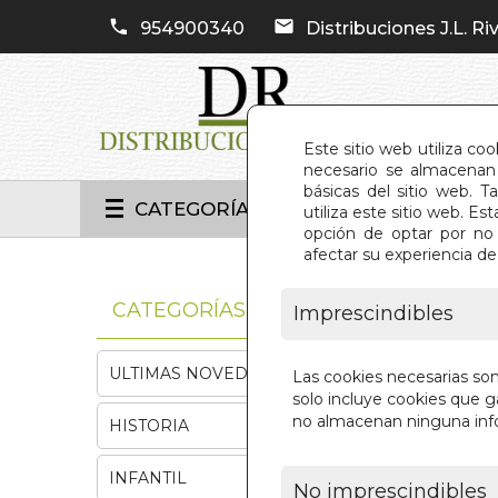
954900340
Distribuciones J.L. Riv
Este sitio web utiliza co
necesario se almacenan 
básicas del sitio web. 
CATEGORÍAS
utiliza este sitio web. 
opción de optar por no 
afectar su experiencia d
INIC
CATEGORÍAS
Imprescindibles
ULTIMAS NOVEDADES
Las cookies necesarias so
solo incluye cookies que ga
no almacenan ninguna inf
HISTORIA
INFANTIL
No imprescindibles