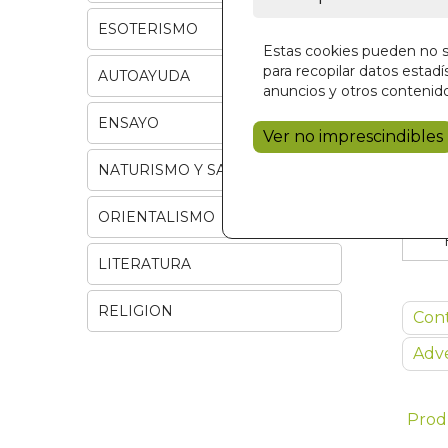
ESOTERISMO
Estas cookies pueden no se
para recopilar datos estadís
AUTOAYUDA
anuncios y otros contenido
ENSAYO
Ver no imprescindibles
NATURISMO Y SALUD
ORIENTALISMO
LITERATURA
RELIGION
Con
Adve
Prod