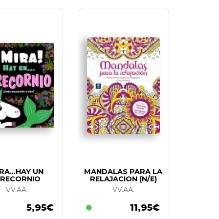
RA...HAY UN
MANDALAS PARA LA
IRECORNIO
RELAJACION (N/E)
VV.AA.
VV.AA.
5,95€
11,95€