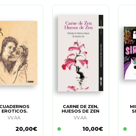
CUADERNOS
CARNE DE ZEN,
MI
EROTICOS.
HUESOS DE ZEN
S
KOKOSCHKA
VV.AA.
VV.AA.
20,00€
10,00€