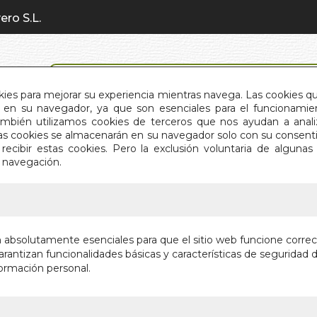
ero S.L.
BÚSQUEDA AVANZADA
okies para mejorar su experiencia mientras navega. Las cookies q
en su navegador, ya que son esenciales para el funcionamient
También utilizamos cookies de terceros que nos ayudan a an
INICIO
QUIÉNES SOMOS
C
Estas cookies se almacenarán en su navegador solo con su consent
recibir estas cookies. Pero la exclusión voluntaria de alguna
e navegación.
IO
>
BOLSA LO SCARABEO
BOLSA 
n absolutamente esenciales para que el sitio web funcione corre
rantizan funcionalidades básicas y características de seguridad d
Autor:
VV.AA.
ormación personal.
Editorial:
LO SC
Sin stock