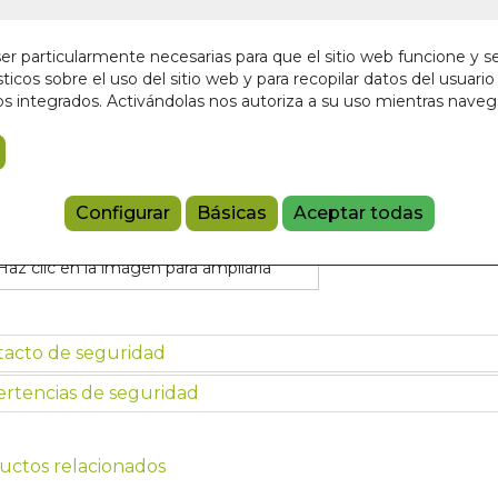
9,00 €
r particularmente necesarias para que el sitio web funcione y s
ticos sobre el uso del sitio web y para recopilar datos del usuario 
Añadir a 
s integrados. Activándolas nos autoriza a su uso mientras nave
9780000002
Referencia:
SC
Configurar
Básicas
Aceptar todas
Haz clic en la imagen para ampliarla
tacto de seguridad
rtencias de seguridad
uctos relacionados