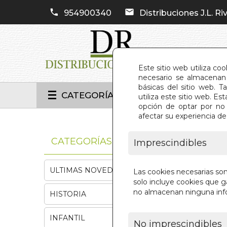
954900340
Distribuciones J.L. Riv
Este sitio web utiliza co
necesario se almacenan 
básicas del sitio web. 
CATEGORÍAS
utiliza este sitio web. 
opción de optar por no 
afectar su experiencia d
INIC
CATEGORÍAS
Imprescindibles
ULTIMAS NOVEDADES
Las cookies necesarias so
solo incluye cookies que ga
no almacenan ninguna inf
HISTORIA
INFANTIL
No imprescindibles