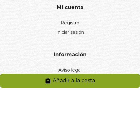
Mi cuenta
Registro
Iniciar sesión
Información
Aviso legal
Política de privacidad
Añadir a la cesta
Entregas y devoluciones
Desistimiento
Desistimiento de compra
Reclamaciones
Cookies
Gestionar cookies