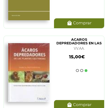
Comprar
ACAROS
DEPREDADORES EN LAS
PLANTAS CULTIVADAS
VV.AA.
15,00€
Comprar