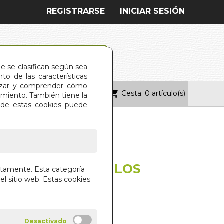
REGISTRARSE
INICIAR SESIÓN
ue se clasifican según sea
o de las características
alizar y comprender cómo
Cesta: 0 artículo(s)
ONTACTO
imiento. También tiene la
s de estas cookies puede
 QUE HE VIVIDO. LOS
ctamente. Esta categoría
el sitio web. Estas cookies
NUEL PEÑA
des!