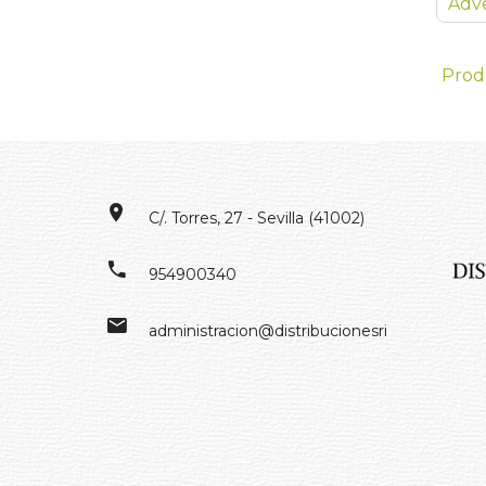
Adve
Prod
C/. Torres, 27 - Sevilla (41002)
954900340
administracion@distribucionesrivero.es