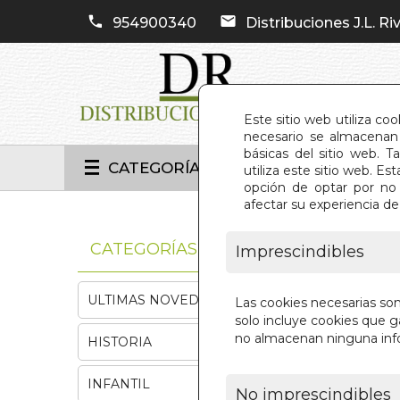
954900340
Distribuciones J.L. Riv
Este sitio web utiliza co
necesario se almacenan 
básicas del sitio web. 
CATEGORÍAS
utiliza este sitio web. 
opción de optar por no 
afectar su experiencia d
INIC
CATEGORÍAS
Imprescindibles
ULTIMAS NOVEDADES
Las cookies necesarias so
solo incluye cookies que ga
no almacenan ninguna inf
HISTORIA
INFANTIL
No imprescindibles