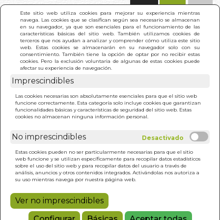
(0)
Este sitio web utiliza cookies para mejorar su experiencia mientras
navega. Las cookies que se clasifican según sea necesario se almacenan
en su navegador, ya que son esenciales para el funcionamiento de las
características básicas del sitio web. También utilizamos cookies de
terceros que nos ayudan a analizar y comprender cómo utiliza este sitio
web. Estas cookies se almacenarán en su navegador solo con su
consentimiento. También tiene la opción de optar por no recibir estas
cookies. Pero la exclusión voluntaria de algunas de estas cookies puede
afectar su experiencia de navegación.
Imprescindibles
INICIO
>
ATRAPAMIENTO Y RECUPERACION DEL
Las cookies necesarias son absolutamente esenciales para que el sitio web
ALMA
funcione correctamente. Esta categoría solo incluye cookies que garantizan
funcionalidades básicas y características de seguridad del sitio web. Estas
cookies no almacenan ninguna información personal.
No imprescindibles
Estas cookies pueden no ser particularmente necesarias para que el sitio
web funcione y se utilizan específicamente para recopilar datos estadísticos
sobre el uso del sitio web y para recopilar datos del usuario a través de
análisis, anuncios y otros contenidos integrados. Activándolas nos autoriza a
su uso mientras navega por nuestra página web.
Ver no imprescindibles
Configurar
Básicas
Aceptar todas