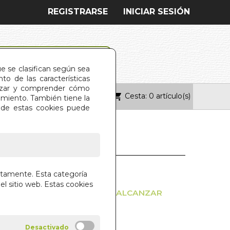
REGISTRARSE
INICIAR SESIÓN
ue se clasifican según sea
o de las características
alizar y comprender cómo
Cesta: 0 artículo(s)
ONTACTO
imiento. También tiene la
s de estas cookies puede
IDAD PRACTICA
ctamente. Esta categoría
el sitio web. Estas cookies
AR EL MIEDO AL RECHAZO Y ALCANZAR
 EMOCIONAL
EJARLE PALACIOS
 DIFUSOR DEL LIBRO S.L.