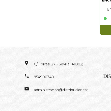
ENC
E
C/. Torres, 27 - Sevilla (41002)
954900340
administracion@distribucionesrivero.es