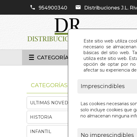
954900340
Distribuciones J.L. Riv
Este sitio web utiliza co
necesario se almacenan 
básicas del sitio web. 
CATEGORÍAS
utiliza este sitio web. 
opción de optar por no 
afectar su experiencia d
INIC
CATEGORÍAS
Imprescindibles
ULTIMAS NOVEDADES
Las cookies necesarias so
solo incluye cookies que ga
no almacenan ninguna inf
HISTORIA
INFANTIL
No imprescindibles