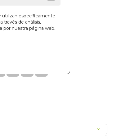
des!
e utilizan específicamente
a través de análisis,
ga por nuestra página web.
la cesta
469