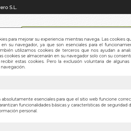
ero S.L.
BÚSQUEDA AVANZADA
okies para mejorar su experiencia mientras navega. Las cookies q
en su navegador, ya que son esenciales para el funcionamient
También utilizamos cookies de terceros que nos ayudan a an
INICIO
QUIÉNES SOMOS
C
Estas cookies se almacenarán en su navegador solo con su consent
recibir estas cookies. Pero la exclusión voluntaria de alguna
e navegación.
IO
>
ASERTIVIDAD PRACTICA
ASERTIV
n absolutamente esenciales para que el sitio web funcione corre
rantizan funcionalidades básicas y características de seguridad d
COMO ELIMIN
ormación personal.
LA LIBERTAD
Autor:
NOEMI B
Editorial:
EQUIPO