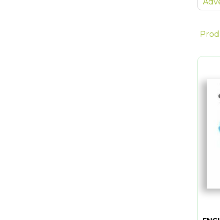
Adve
Prod