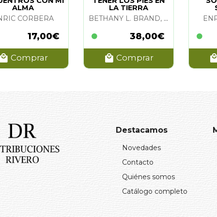
UENTROS CON MI
TENER LOS PIES EN
SO
ALMA
LA TIERRA
NRIC CORBERA
BETHANY L. BRAND, HUGO J. SCHIELKE, FRANCESCA SCHIAVONE Y R. A. LANIUS
EN
17,00€
38,00€
Comprar
Comprar
Destacamos
Novedades
Contacto
Quiénes somos
Catálogo completo