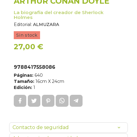
ARTHUR CONAN DOYLE
La biografía del creador de Sherlock
Holmes
Editorial:
ALMUZARA
Sin stock
27,00 €
9788417558086
Páginas:
640
Tamaño:
16cm X 24cm
Edición:
1
Contacto de seguridad