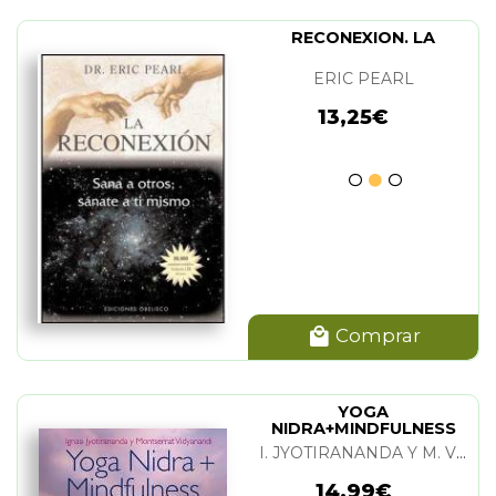
RECONEXION. LA
ERIC PEARL
13,25€
Comprar
YOGA
NIDRA+MINDFULNESS
(+CD)
I. JYOTIRANANDA Y M. VIDYANANDI
14,99€