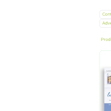
Con
Adve
Prod