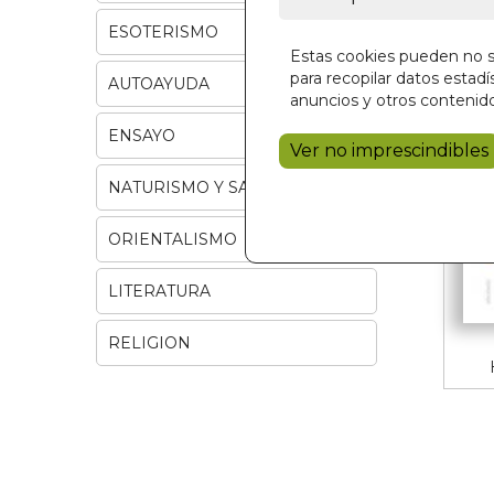
ESOTERISMO
Estas cookies pueden no se
para recopilar datos estadís
AUTOAYUDA
anuncios y otros contenido
ENSAYO
Ver no imprescindibles
NATURISMO Y SALUD
ORIENTALISMO
LITERATURA
RELIGION