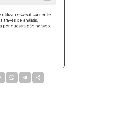
ERSON
e utilizan específicamente
a través de análisis,
ga por nuestra página web.
la cesta
39
00ARCIFOT