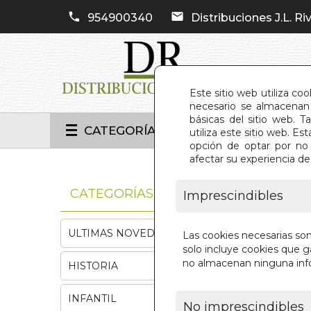
954900340
Distribuciones J.L. Riv
Este sitio web utiliza co
necesario se almacenan 
básicas del sitio web. 
CATEGORÍAS
utiliza este sitio web. 
opción de optar por no 
afectar su experiencia d
INIC
CATEGORÍAS
Imprescindibles
ULTIMAS NOVEDADES
Las cookies necesarias so
solo incluye cookies que ga
no almacenan ninguna inf
HISTORIA
INFANTIL
No imprescindibles