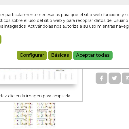
Editorial:
NEO P
En stock
r particularmente necesarias para que el sitio web funcione y s
ticos sobre el uso del sitio web y para recopilar datos del usuario 
36,00 €
s integrados. Activándolas nos autoriza a su uso mientras nave
Añadir a 
Configurar
Básicas
Aceptar todas
97884158875
Referencia:
GV
Haz clic en la imagen para ampliarla