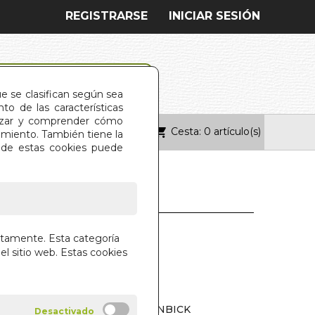
REGISTRARSE
INICIAR SESIÓN
ue se clasifican según sea
o de las características
alizar y comprender cómo
Cesta: 0 artículo(s)
ONTACTO
imiento. También tiene la
s de estas cookies puede
CIENCIA DEL
ctamente. Esta categoría
RING. EL
el sitio web. Estas cookies
NACIONES DE SABORES QUE
RAN TU MANERA DE COMER
UYT, B. LAHOUSSE Y J. LANGENBICK