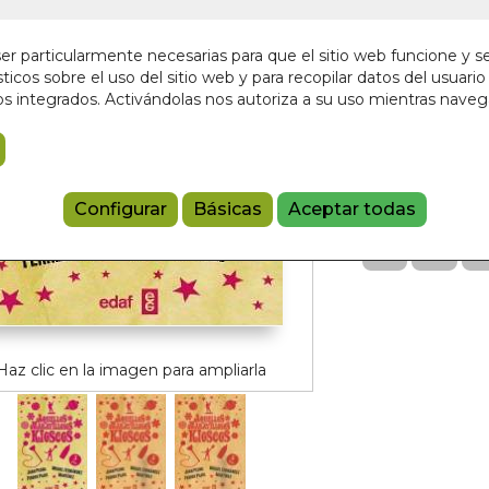
¡Últimas unida
9,95 €
r particularmente necesarias para que el sitio web funcione y s
ticos sobre el uso del sitio web y para recopilar datos del usuario 
s integrados. Activándolas nos autoriza a su uso mientras nave
Añadir a 
9788441436
Referencia:
10
Configurar
Básicas
Aceptar todas
Haz clic en la imagen para ampliarla