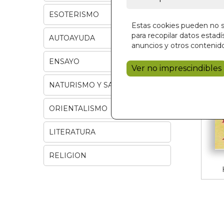
ESOTERISMO
Estas cookies pueden no se
para recopilar datos estadís
AUTOAYUDA
anuncios y otros contenido
ENSAYO
Ver no imprescindibles
NATURISMO Y SALUD
ORIENTALISMO
LITERATURA
RELIGION