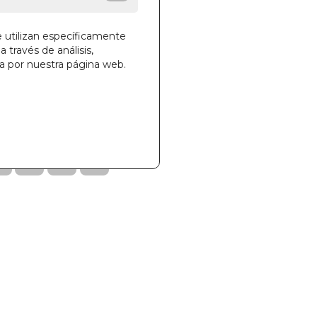
des!
e utilizan específicamente
a través de análisis,
ga por nuestra página web.
la cesta
947
6000081