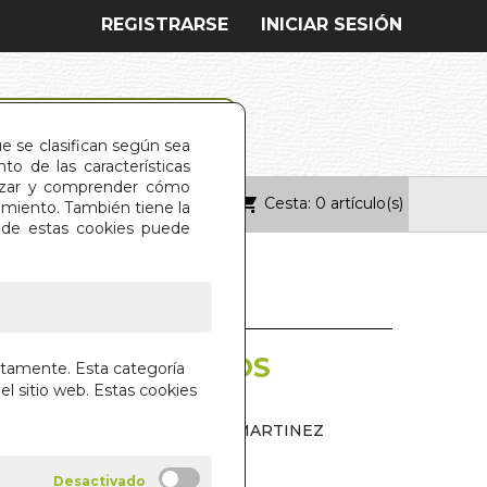
REGISTRARSE
INICIAR SESIÓN
ue se clasifican según sea
o de las características
alizar y comprender cómo
Cesta: 0 artículo(s)
ONTACTO
imiento. También tiene la
s de estas cookies puede
OS MARAVILLOSOS
ctamente. Esta categoría
S
el sitio web. Estas cookies
RRER PUJOL Y M. FERNANDEZ MARTINEZ
IAL EDAF S.A.