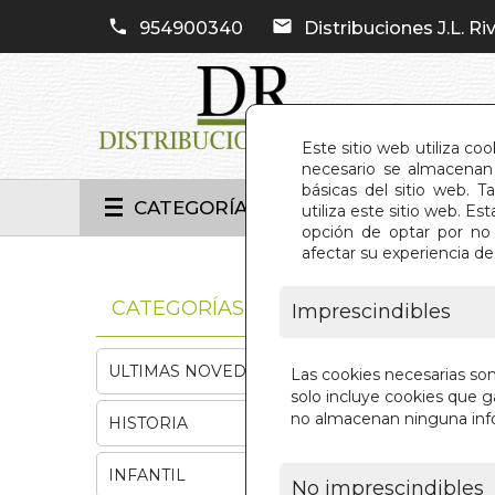
954900340
Distribuciones J.L. Riv
Este sitio web utiliza co
necesario se almacenan 
básicas del sitio web. 
CATEGORÍAS
utiliza este sitio web. 
opción de optar por no 
afectar su experiencia d
INIC
CATEGORÍAS
Imprescindibles
ULTIMAS NOVEDADES
Las cookies necesarias so
solo incluye cookies que ga
no almacenan ninguna inf
HISTORIA
INFANTIL
No imprescindibles