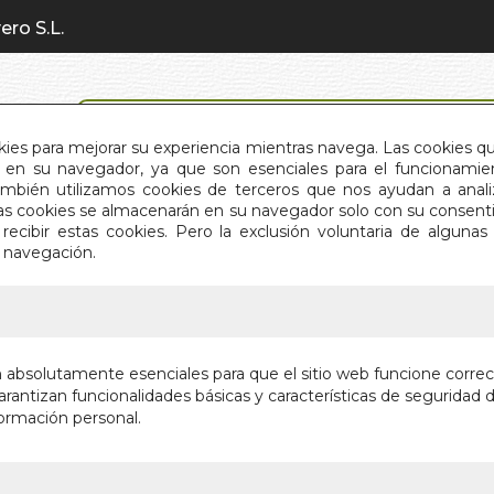
ero S.L.
BÚSQUEDA AVANZADA
okies para mejorar su experiencia mientras navega. Las cookies q
en su navegador, ya que son esenciales para el funcionamient
También utilizamos cookies de terceros que nos ayudan a an
INICIO
QUIÉNES SOMOS
C
Estas cookies se almacenarán en su navegador solo con su consent
recibir estas cookies. Pero la exclusión voluntaria de alguna
e navegación.
IO
>
AQUELLOS MARAVILLOSOS KIOSCOS
AQUELL
n absolutamente esenciales para que el sitio web funcione corre
KIOSCO
rantizan funcionalidades básicas y características de seguridad d
ormación personal.
Autor:
J. P. FE
Editorial:
EDITOR