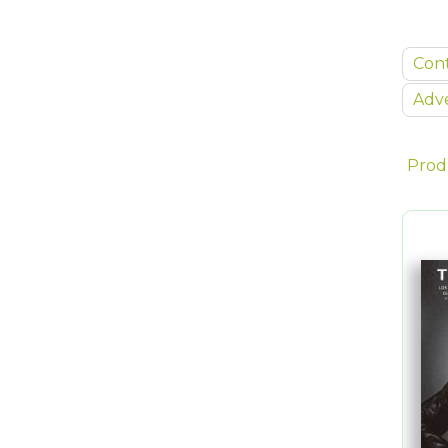
Con
Adve
Prod