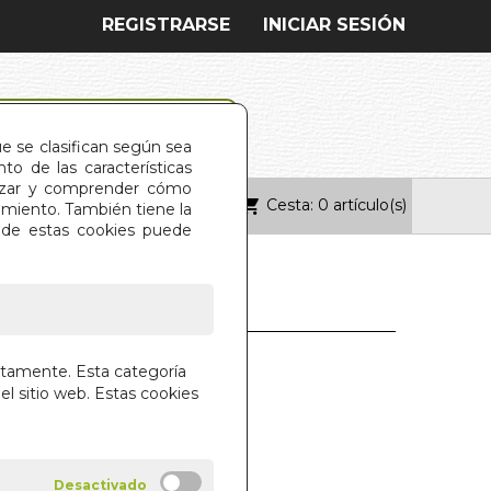
REGISTRARSE
INICIAR SESIÓN
ue se clasifican según sea
o de las características
alizar y comprender cómo
Cesta: 0 artículo(s)
ONTACTO
imiento. También tiene la
s de estas cookies puede
A DE SOCRATES.
ctamente. Esta categoría
 FEDON
el sitio web. Estas cookies
OLMAK TRADE S.L.