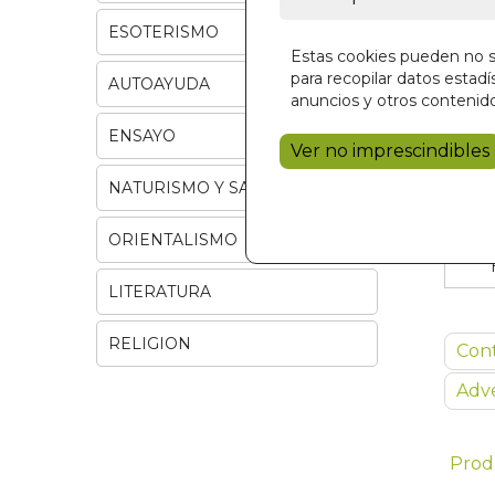
ESOTERISMO
Estas cookies pueden no se
para recopilar datos estadís
AUTOAYUDA
anuncios y otros contenido
ENSAYO
Ver no imprescindibles
NATURISMO Y SALUD
ORIENTALISMO
LITERATURA
RELIGION
Con
Adve
Prod