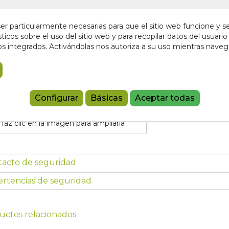
En stock
6,75 €
r particularmente necesarias para que el sitio web funcione y s
ticos sobre el uso del sitio web y para recopilar datos del usuario 
s integrados. Activándolas nos autoriza a su uso mientras nave
Añadir a 
97884101092
Configurar
Básicas
Aceptar todas
Haz clic en la imagen para ampliarla
tacto de seguridad
rtencias de seguridad
uctos relacionados