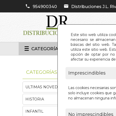
954900340
Distribuciones J.L. Riv
Este sitio web utiliza co
necesario se almacenan 
básicas del sitio web. 
CATEGORÍAS
utiliza este sitio web. 
opción de optar por no 
afectar su experiencia d
INIC
CATEGORÍAS
Imprescindibles
ULTIMAS NOVEDADES
Las cookies necesarias so
solo incluye cookies que ga
no almacenan ninguna inf
HISTORIA
INFANTIL
No imprescindibles