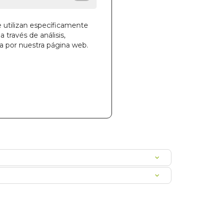
e utilizan específicamente
a través de análisis,
ga por nuestra página web.
la cesta
78