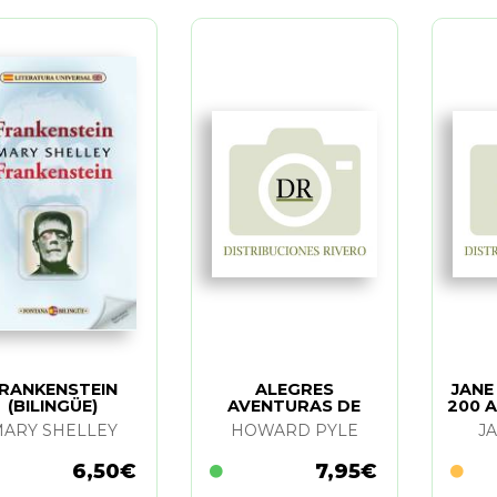
RANKENSTEIN
ALEGRES
JANE
(BILINGÜE)
AVENTURAS DE
200 A
ROBIN HOOD. LAS
ARY SHELLEY
HOWARD PYLE
J
6,50€
7,95€