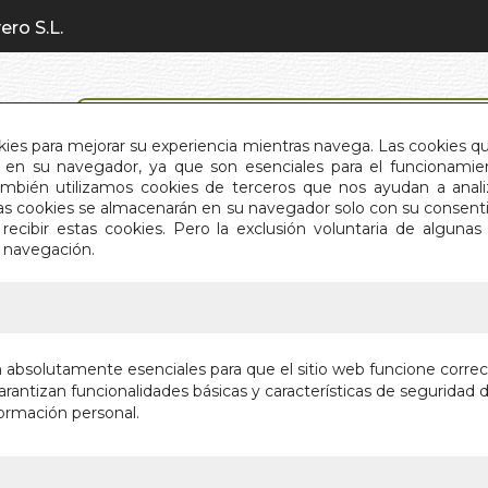
ero S.L.
BÚSQUEDA AVANZADA
okies para mejorar su experiencia mientras navega. Las cookies q
en su navegador, ya que son esenciales para el funcionamient
También utilizamos cookies de terceros que nos ayudan a an
INICIO
QUIÉNES SOMOS
C
Estas cookies se almacenarán en su navegador solo con su consent
recibir estas cookies. Pero la exclusión voluntaria de alguna
e navegación.
IO
>
APOLOGIA DE SOCRATES. CRITON. FEDON
APOLOGI
n absolutamente esenciales para que el sitio web funcione corre
CRITON.
rantizan funcionalidades básicas y características de seguridad d
ormación personal.
Autor:
PLATON
Editorial:
BOOK 