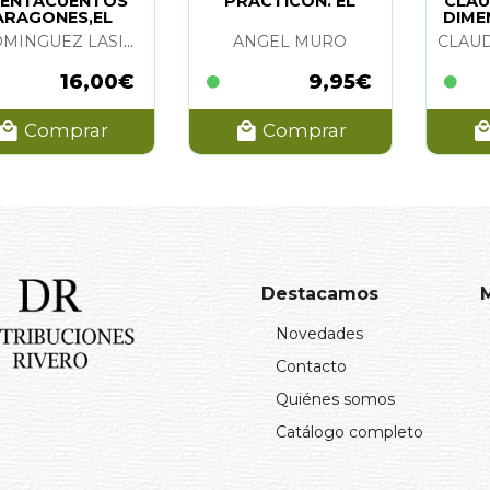
ENTACUENTOS
PRACTICON. EL
CLAU
ARAGONES,EL
DIME
UNI
J. DOMINGUEZ LASIERRA
ANGEL MURO
16,00€
9,95€
Comprar
Comprar
Destacamos
Novedades
Contacto
Quiénes somos
Catálogo completo