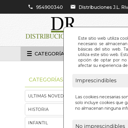
954900340
Distribuciones J.L. Riv
Este sitio web utiliza co
necesario se almacenan 
básicas del sitio web. 
CATEGORÍAS
utiliza este sitio web. 
opción de optar por no 
afectar su experiencia d
INIC
CATEGORÍAS
Imprescindibles
ULTIMAS NOVEDADES
Las cookies necesarias so
solo incluye cookies que ga
no almacenan ninguna inf
HISTORIA
INFANTIL
No imprescindibles