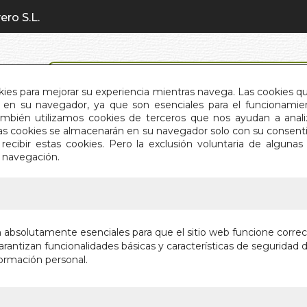
ero S.L.
BÚSQUEDA AVANZADA
okies para mejorar su experiencia mientras navega. Las cookies q
en su navegador, ya que son esenciales para el funcionamient
También utilizamos cookies de terceros que nos ayudan a an
INICIO
QUIÉNES SOMOS
C
Estas cookies se almacenarán en su navegador solo con su consent
recibir estas cookies. Pero la exclusión voluntaria de alguna
e navegación.
IO
>
APELLIDOS JUDEOESPAÑOLES, LOS
APELLI
n absolutamente esenciales para que el sitio web funcione corre
LOS
rantizan funcionalidades básicas y características de seguridad d
ormación personal.
Autor:
MALKA G
Editorial:
OBELI