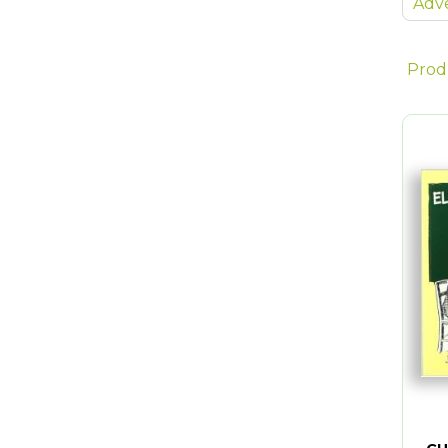
Adve
Prod