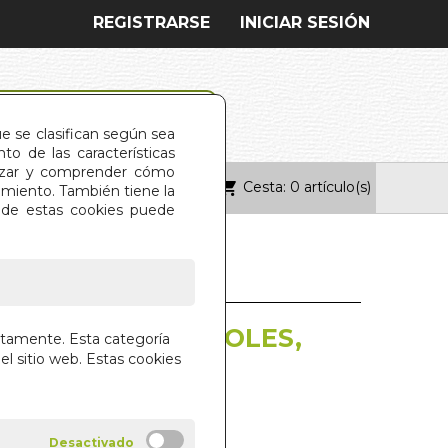
REGISTRARSE
INICIAR SESIÓN
ue se clasifican según sea
o de las características
alizar y comprender cómo
Cesta: 0 artículo(s)
ONTACTO
imiento. También tiene la
s de estas cookies puede
DOS JUDEOESPAÑOLES,
ctamente. Esta categoría
el sitio web. Estas cookies
ONZALEZ BAYO
SCO