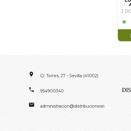
CU
C/. Torres, 27 - Sevilla (41002)
954900340
administracion@distribucionesrivero.es