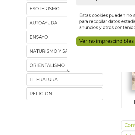
ESOTERISMO
Estas cookies pueden no se
para recopilar datos estadís
AUTOAYUDA
anuncios y otros contenido
ENSAYO
Ver no imprescindibles
NATURISMO Y SALUD
ORIENTALISMO
LITERATURA
RELIGION
Con