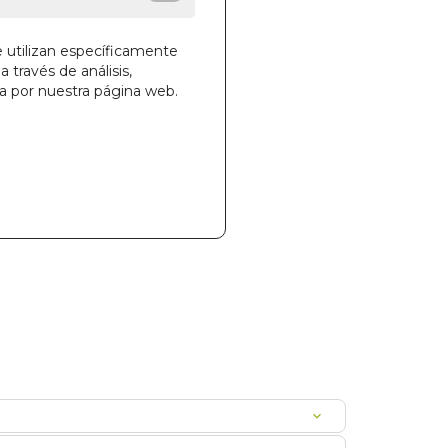
e utilizan específicamente
a través de análisis,
ga por nuestra página web.
la cesta
734