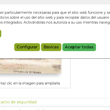
Sin stock
12,00 €
r particularmente necesarias para que el sitio web funcione y s
ticos sobre el uso del sitio web y para recopilar datos del usuario 
s integrados. Activándolas nos autoriza a su uso mientras nave
Añadir a 
9788497774
Configurar
Básicas
Aceptar todas
Haz clic en la imagen para ampliarla
tacto de seguridad