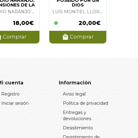
DIO NARANJO,
POSEIDO POR UN
NSIONES DE LA
DIOS
CA BUSQUEDA
CLAUDIO NARANJO VV.AA.
LUIS MONTIEL LLORENTE
18,00€
20,00€
Comprar
Comprar
Mi cuenta
Información
Registro
Aviso legal
Iniciar sesión
Política de privacidad
Entregas y
devoluciones
Desistimiento
Desistimiento de