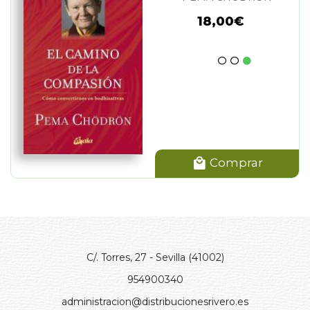
18,00€
Comprar
C/. Torres, 27 - Sevilla (41002)
954900340
administracion@distribucionesrivero.es