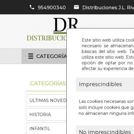
954900340
Distribuciones J.L. Riv
Este sitio web utiliza co
necesario se almacenan 
básicas del sitio web. 
CATEGORÍAS
utiliza este sitio web. 
opción de optar por no 
afectar su experiencia d
INIC
CATEGORÍAS
Imprescindibles
ULTIMAS NOVEDADES
Las cookies necesarias so
solo incluye cookies que ga
no almacenan ninguna inf
HISTORIA
INFANTIL
No imprescindibles