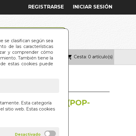
REGISTRARSE
INICIAR SESIÓN
ue se clasifican según sea
o de las características
alizar y comprender cómo
Cesta: 0 artículo(s)
ONTACTO
imiento. También tiene la
s de estas cookies puede
S EN EL ARTICO (POP-
ctamente. Esta categoría
el sitio web. Estas cookies
USTIN
 LIBROS S.A.