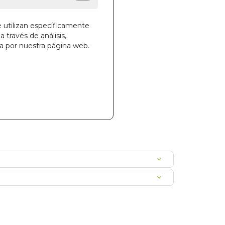
e utilizan específicamente
a través de análisis,
ga por nuestra página web.
la cesta
36