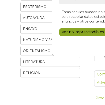
ESOTERISMO
Estas cookies pueden no se
para recopilar datos estadís
AUTOAYUDA
anuncios y otros contenido
ENSAYO
Ver no imprescindibles
NATURISMO Y SALUD
ORIENTALISMO
LITERATURA
RELIGION
Con
Adve
Prod