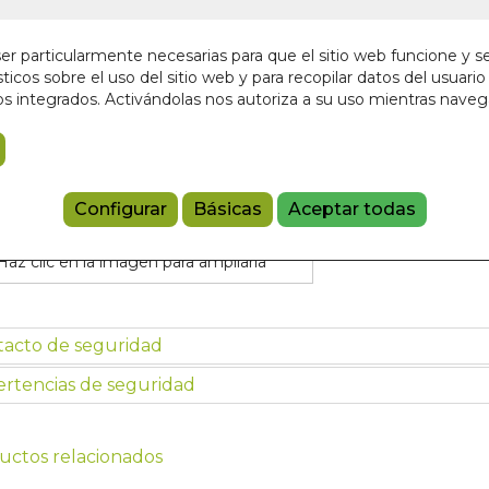
En stock
6,95 €
r particularmente necesarias para que el sitio web funcione y s
ticos sobre el uso del sitio web y para recopilar datos del usuario 
s integrados. Activándolas nos autoriza a su uso mientras nave
Añadir a 
97884102055
Configurar
Básicas
Aceptar todas
Haz clic en la imagen para ampliarla
tacto de seguridad
rtencias de seguridad
uctos relacionados