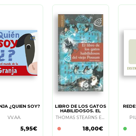
NJA ¿QUIEN SOY?
LIBRO DE LOS GATOS
REDE
HABILIDOSOS. EL
VV.AA.
THOMAS STEARNS ELIOT Y YANG HYE-WON
PI
5,95€
18,00€