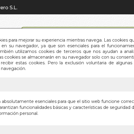
ero S.L.
BÚSQUEDA AVANZADA
okies para mejorar su experiencia mientras navega. Las cookies q
en su navegador, ya que son esenciales para el funcionamient
También utilizamos cookies de terceros que nos ayudan a an
INICIO
QUIÉNES SOMOS
C
Estas cookies se almacenarán en su navegador solo con su consent
recibir estas cookies. Pero la exclusión voluntaria de alguna
e navegación.
IO
>
ANIMALES EN EL ARTICO (POP-UP)
ANIMALE
n absolutamente esenciales para que el sitio web funcione corre
UP)
rantizan funcionalidades básicas y características de seguridad d
ormación personal.
Autor:
LUCIE A
Editorial:
EDIMAT