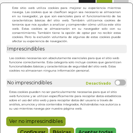
(0)
Este sitio web utiliza cookies para mejorar su experiencia mientras
navega. Las cookies que se clasifican según sea necesario se almacenan
en su navegador, ya que son esenciales para el funcionamiento de las
características básicas del sitio web. También utilizamos cookies de
terceros que nos ayudan a analizar y comprender cómo utiliza este sitio
web. Estas cookies se almacenarán en su navegador solo con su
consentimiento. También tiene la opción de optar por no recibir estas
cookies. Pero la exclusión voluntaria de algunas de estas cookies puede
afectar su experiencia de navegación.
Imprescindibles
INICIO
>
ANGELES, ARCANGELES, QUERUBINES.
Las cookies necesarias son absolutamente esenciales para que el sitio web
COMUNICACION, ELEMENTOS
funcione correctamente. Esta categoría solo incluye cookies que garantizan
funcionalidades básicas y características de seguridad del sitio web. Estas
cookies no almacenan ninguna información personal.
No imprescindibles
Estas cookies pueden no ser particularmente necesarias para que el sitio
web funcione y se utilizan específicamente para recopilar datos estadísticos
sobre el uso del sitio web y para recopilar datos del usuario a través de
análisis, anuncios y otros contenidos integrados. Activándolas nos autoriza a
su uso mientras navega por nuestra página web.
Ver no imprescindibles
Configurar
Básicas
Aceptar todas