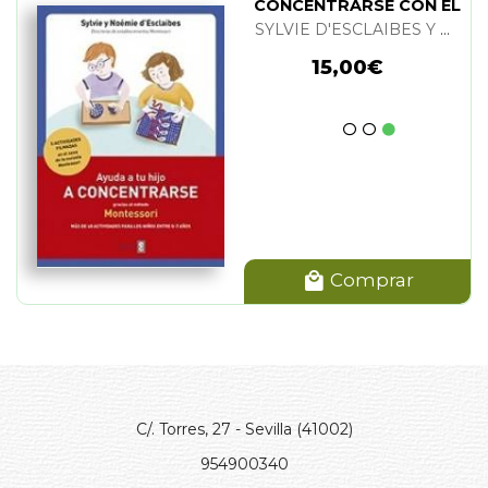
CONCENTRARSE CON EL
METODO MONTESSORI
SYLVIE D'ESCLAIBES Y NOEMIE D'ESCLAIBES
15,00€
Comprar
C/. Torres, 27 - Sevilla (41002)
954900340