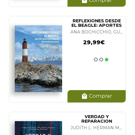
Comprar
REFLEXIONES DESDE
EL BEAGLE: APORTES
PARA UNA HIST.
ANA BOCHICCHIO, GUSTAVO VALLEJO, HECTOR PALMA, MARISA MIRANDA Y M. A. PUIG-SAMPER
29,99€
Comprar
VERDAD Y
REPARACION
JUDITH L. HERMAN M. D.