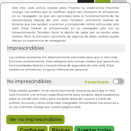
(0)
Este sitio web utiliza cookies para mejorar su experiencia mientras
navega. Las cookies que se clasifican según sea necesario se almacenan
en su navegador, ya que son esenciales para el funcionamiento de las
características básicas del sitio web. También utilizamos cookies de
terceros que nos ayudan a analizar y comprender cómo utiliza este sitio
web. Estas cookies se almacenarán en su navegador solo con su
consentimiento. También tiene la opción de optar por no recibir estas
cookies. Pero la exclusión voluntaria de algunas de estas cookies puede
afectar su experiencia de navegación.
Imprescindibles
INICIO
>
ACUPUNTURA AVANZADA NO INVASIVA
Las cookies necesarias son absolutamente esenciales para que el sitio web
(N/E)
funcione correctamente. Esta categoría solo incluye cookies que garantizan
funcionalidades básicas y características de seguridad del sitio web. Estas
cookies no almacenan ninguna información personal.
No imprescindibles
Estas cookies pueden no ser particularmente necesarias para que el sitio
web funcione y se utilizan específicamente para recopilar datos estadísticos
sobre el uso del sitio web y para recopilar datos del usuario a través de
análisis, anuncios y otros contenidos integrados. Activándolas nos autoriza a
su uso mientras navega por nuestra página web.
Ver no imprescindibles
Configurar
Básicas
Aceptar todas