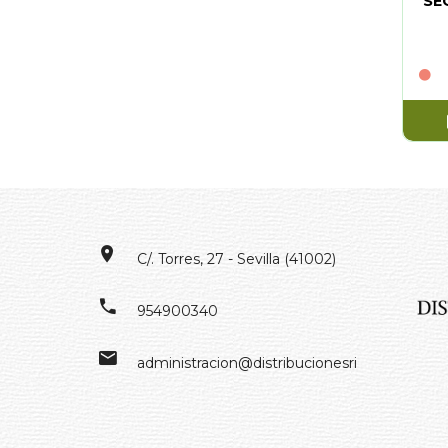
SE
C/. Torres, 27 - Sevilla (41002)
954900340
administracion@distribucionesrivero.es