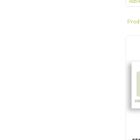
Adve
Prod