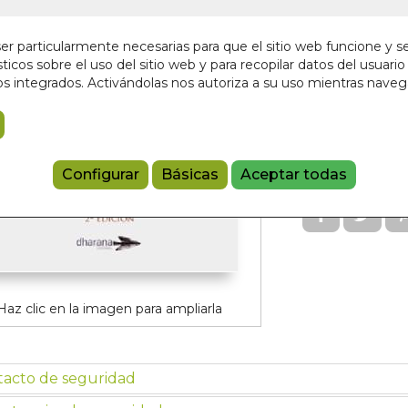
En stock
r particularmente necesarias para que el sitio web funcione y s
16,00 €
ticos sobre el uso del sitio web y para recopilar datos del usuario 
s integrados. Activándolas nos autoriza a su uso mientras nave
Añadir a 
97913990263
Configurar
Básicas
Aceptar todas
Haz clic en la imagen para ampliarla
tacto de seguridad