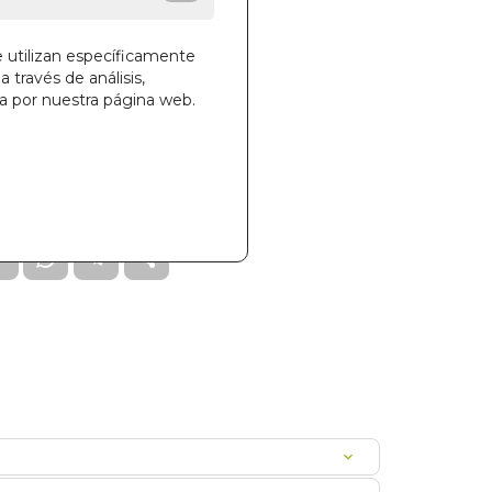
e utilizan específicamente
a través de análisis,
ga por nuestra página web.
la cesta
06