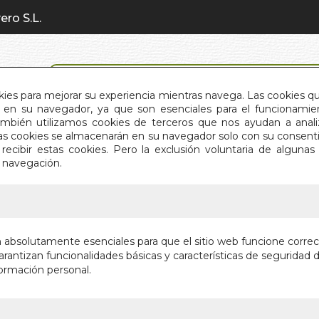
ero S.L.
BÚSQUEDA AVANZADA
okies para mejorar su experiencia mientras navega. Las cookies q
en su navegador, ya que son esenciales para el funcionamient
También utilizamos cookies de terceros que nos ayudan a an
INICIO
QUIÉNES SOMOS
C
Estas cookies se almacenarán en su navegador solo con su consent
recibir estas cookies. Pero la exclusión voluntaria de alguna
e navegación.
IO
>
ABOGADOS AUTO-RESPONSABLES (N/E)
ABOGAD
n absolutamente esenciales para que el sitio web funcione corre
RESPONS
rantizan funcionalidades básicas y características de seguridad d
ormación personal.
UNA NUEVA C
Autor:
VICENTA
Editorial:
DHAR