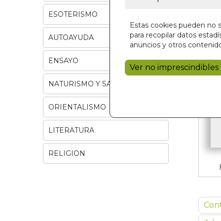
ESOTERISMO
Estas cookies pueden no se
para recopilar datos estadís
AUTOAYUDA
anuncios y otros contenido
ENSAYO
Ver no imprescindibles
NATURISMO Y SALUD
ORIENTALISMO
LITERATURA
RELIGION
Con