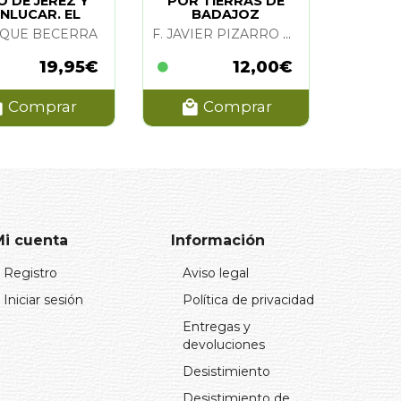
O DE JEREZ Y
POR TIERRAS DE
NLUCAR. EL
BADAJOZ
IQUE BECERRA
F. JAVIER PIZARRO GOMEZ
19,95€
12,00€
Comprar
Comprar
Mi cuenta
Información
Registro
Aviso legal
Iniciar sesión
Política de privacidad
Entregas y
devoluciones
Desistimiento
Desistimiento de