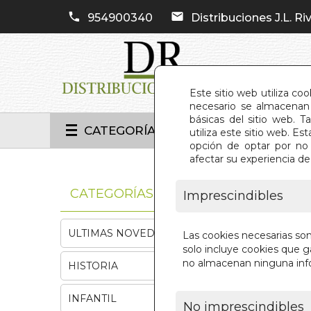
954900340
Distribuciones J.L. Riv
Este sitio web utiliza co
necesario se almacenan 
básicas del sitio web. 
CATEGORÍAS
utiliza este sitio web. 
opción de optar por no 
afectar su experiencia d
INIC
CATEGORÍAS
Imprescindibles
ULTIMAS NOVEDADES
Las cookies necesarias so
solo incluye cookies que ga
no almacenan ninguna inf
HISTORIA
INFANTIL
No imprescindibles