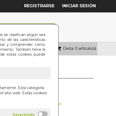
REGISTRARSE
INICIAR SESIÓN
ue se clasifican según sea
o de las características
alizar y comprender cómo
Cesta: 0 artículo(s)
ONTACTO
imiento. También tiene la
s de estas cookies puede
OS AUTO-
ctamente. Esta categoría
ABLES (N/E)
el sitio web. Estas cookies
ONSCIENCIA DE LA ABOGACIA
 JORGE BARRIO
ANA