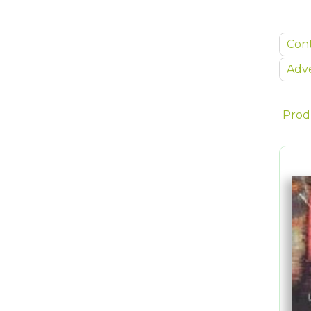
Con
Adve
Prod