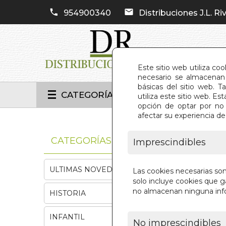
954900340
Distribuciones J.L. Riv
Este sitio web utiliza co
necesario se almacenan 
básicas del sitio web. 
CATEGORÍAS
utiliza este sitio web. 
opción de optar por no 
afectar su experiencia d
INIC
CATEGORÍAS
Imprescindibles
ULTIMAS NOVEDADES
Las cookies necesarias so
solo incluye cookies que ga
no almacenan ninguna inf
HISTORIA
INFANTIL
No imprescindibles