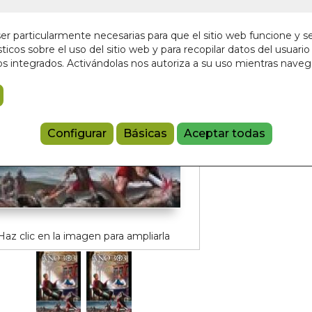
En stock
32,00 €
r particularmente necesarias para que el sitio web funcione y s
ticos sobre el uso del sitio web y para recopilar datos del usuario 
s integrados. Activándolas nos autoriza a su uso mientras nave
Añadir a 
97884932919
Configurar
Básicas
Aceptar todas
Haz clic en la imagen para ampliarla