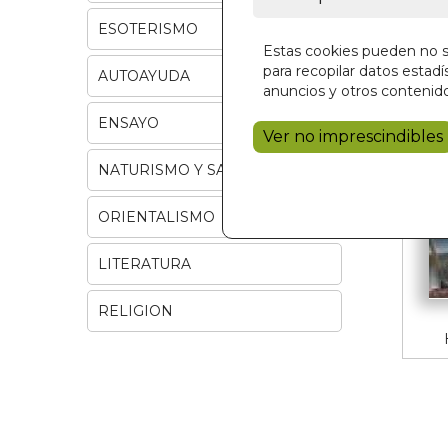
ESOTERISMO
Estas cookies pueden no se
para recopilar datos estadís
AUTOAYUDA
anuncios y otros contenido
ENSAYO
Ver no imprescindibles
NATURISMO Y SALUD
ORIENTALISMO
LITERATURA
RELIGION