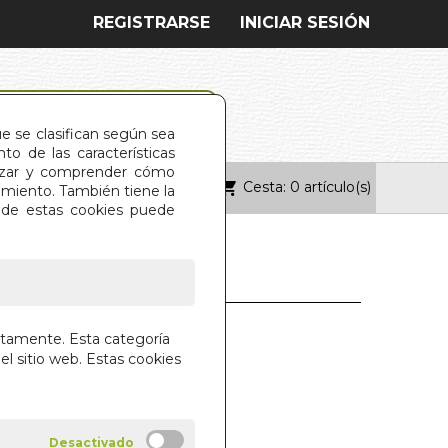
REGISTRARSE
INICIAR SESIÓN
ue se clasifican según sea
o de las características
alizar y comprender cómo
Cesta: 0 artículo(s)
ONTACTO
imiento. También tiene la
s de estas cookies puede
. INVENTAN EL
ctamente. Esta categoría
NISMO
el sitio web. Estas cookies
DO CONDE TORRENS
-EDITOR