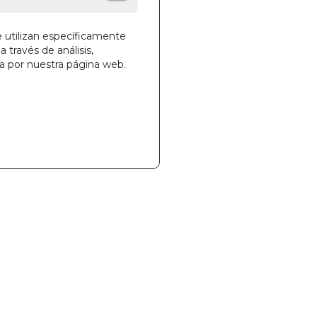
e utilizan específicamente
a través de análisis,
ga por nuestra página web.
la cesta
38