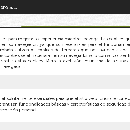
ero S.L.
BÚSQUEDA AVANZADA
okies para mejorar su experiencia mientras navega. Las cookies q
en su navegador, ya que son esenciales para el funcionamient
También utilizamos cookies de terceros que nos ayudan a an
INICIO
QUIÉNES SOMOS
C
Estas cookies se almacenarán en su navegador solo con su consent
recibir estas cookies. Pero la exclusión voluntaria de alguna
e navegación.
IO
>
AÑO 303. INVENTAN EL CRISTIANISMO
AÑO 303
n absolutamente esenciales para que el sitio web funcione corre
CRISTIA
rantizan funcionalidades básicas y características de seguridad d
ormación personal.
Autor:
FERNAN
Editorial:
AUTOR