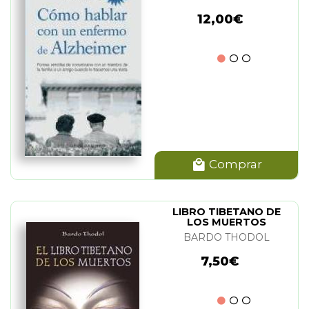
12,00€
Comprar
LIBRO TIBETANO DE
LOS MUERTOS
(OBELISCO), EL
BARDO THODOL
7,50€