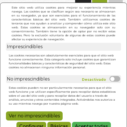
(0)
Este sitio web utiliza cookies para mejorar su experiencia mientras
navega. Las cookies que se clasifican según sea necesario se almacenan
en su navegador, ya que son esenciales para el funcionamiento de las
características básicas del sitio web. También utilizamos cookies de
terceros que nos ayudan a analizar y comprender cómo utiliza este sitio
web. Estas cookies se almacenarán en su navegador solo con su
consentimiento. También tiene la opción de optar por no recibir estas
cookies. Pero la exclusión voluntaria de algunas de estas cookies puede
afectar su experiencia de navegación.
Imprescindibles
INICIO
>
5.005 SUEÑOS. INTERPRETACION Y
Las cookies necesarias son absolutamente esenciales para que el sitio web
SIGNIFICADO
funcione correctamente. Esta categoría solo incluye cookies que garantizan
funcionalidades básicas y características de seguridad del sitio web. Estas
cookies no almacenan ninguna información personal.
No imprescindibles
Estas cookies pueden no ser particularmente necesarias para que el sitio
web funcione y se utilizan específicamente para recopilar datos estadísticos
sobre el uso del sitio web y para recopilar datos del usuario a través de
análisis, anuncios y otros contenidos integrados. Activándolas nos autoriza a
su uso mientras navega por nuestra página web.
Ver no imprescindibles
Configurar
Básicas
Aceptar todas