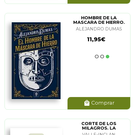
HOMBRE DE LA
MASCARA DE HIERRO.
EL (PIEL)
ALEJANDRO DUMAS
11,95€
Comprar
CORTE DE LOS
MILAGROS. LA
VALLE-INCLAN