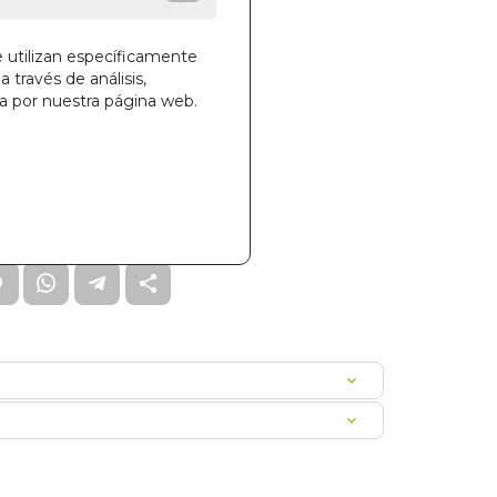
e utilizan específicamente
a través de análisis,
ga por nuestra página web.
la cesta
008
6000034