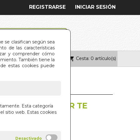
REGISTRARSE
INICIAR SESIÓN
ue se clasifican según sea
o de las características
alizar y comprender cómo
Cesta: 0 artículo(s)
ONTACTO
imiento. También tiene la
s de estas cookies puede
SAJES PARA DECIR TE
ctamente. Esta categoría
el sitio web. Estas cookies
AR Y REGALAR
GANO
IAL EDAF S.A.