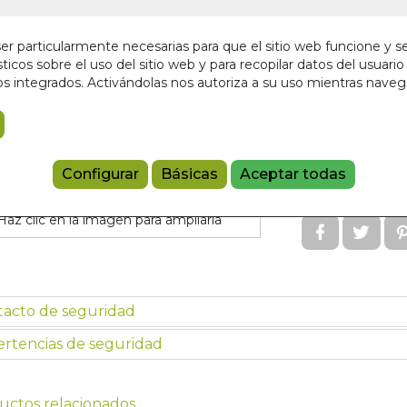
En stock
r particularmente necesarias para que el sitio web funcione y s
12,00 €
ticos sobre el uso del sitio web y para recopilar datos del usuario 
s integrados. Activándolas nos autoriza a su uso mientras nave
Añadir a 
9788441436
Configurar
Básicas
Aceptar todas
Referencia:
16
Haz clic en la imagen para ampliarla
tacto de seguridad
rtencias de seguridad
uctos relacionados