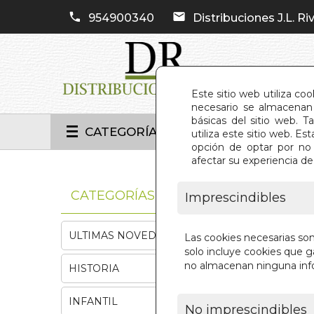
954900340
Distribuciones J.L. Riv
Este sitio web utiliza co
necesario se almacenan 
básicas del sitio web. 
CATEGORÍAS
utiliza este sitio web. 
opción de optar por no 
afectar su experiencia d
INIC
CATEGORÍAS
Imprescindibles
ULTIMAS NOVEDADES
Las cookies necesarias so
solo incluye cookies que ga
no almacenan ninguna inf
HISTORIA
INFANTIL
No imprescindibles