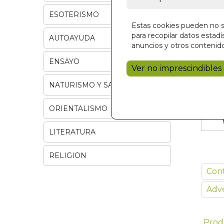
ESOTERISMO
Estas cookies pueden no se
para recopilar datos estadís
AUTOAYUDA
anuncios y otros contenido
ENSAYO
Ver no imprescindibles
NATURISMO Y SALUD
ORIENTALISMO
LITERATURA
RELIGION
Con
Adve
Prod