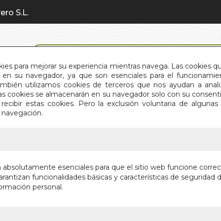
ero S.L.
BÚSQUEDA AVANZADA
okies para mejorar su experiencia mientras navega. Las cookies q
en su navegador, ya que son esenciales para el funcionamient
También utilizamos cookies de terceros que nos ayudan a an
INICIO
QUIÉNES SOMOS
C
Estas cookies se almacenarán en su navegador solo con su consent
recibir estas cookies. Pero la exclusión voluntaria de alguna
e navegación.
IO
>
101 MENSAJES PARA DECIR TE QUIERO
101 MEN
n absolutamente esenciales para que el sitio web funcione corre
QUIERO
rantizan funcionalidades básicas y características de seguridad d
ormación personal.
PARA COLORE
Autor:
LISA MA
Editorial:
EDITOR