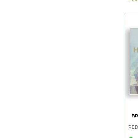
BR
REB